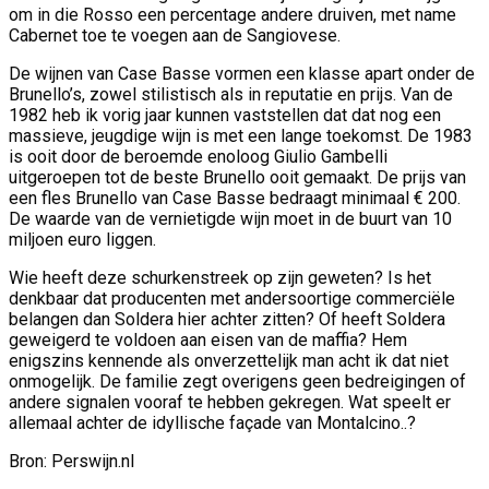
om in die Rosso een percentage andere druiven, met name
Cabernet toe te voegen aan de Sangiovese.
De wijnen van Case Basse vormen een klasse apart onder de
Brunello’s, zowel stilistisch als in reputatie en prijs. Van de
1982 heb ik vorig jaar kunnen vaststellen dat dat nog een
massieve, jeugdige wijn is met een lange toekomst. De 1983
is ooit door de beroemde enoloog Giulio Gambelli
uitgeroepen tot de beste Brunello ooit gemaakt. De prijs van
een fles Brunello van Case Basse bedraagt minimaal € 200.
De waarde van de vernietigde wijn moet in de buurt van 10
miljoen euro liggen.
Wie heeft deze schurkenstreek op zijn geweten? Is het
denkbaar dat producenten met andersoortige commerciële
belangen dan Soldera hier achter zitten? Of heeft Soldera
geweigerd te voldoen aan eisen van de maffia? Hem
enigszins kennende als onverzettelijk man acht ik dat niet
onmogelijk. De familie zegt overigens geen bedreigingen of
andere signalen vooraf te hebben gekregen. Wat speelt er
allemaal achter de idyllische façade van Montalcino..?
Bron: Perswijn.nl