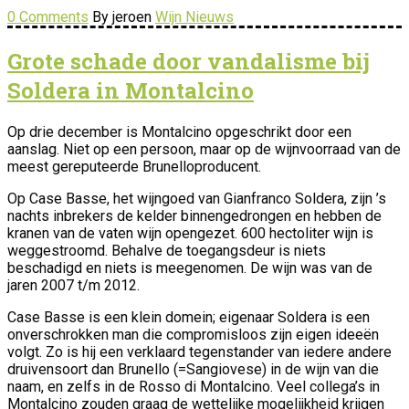
0 Comments
By jeroen
Wijn Nieuws
Grote schade door vandalisme bij
Soldera in Montalcino
Op drie december is Montalcino opgeschrikt door een
aanslag. Niet op een persoon, maar op de wijnvoorraad van de
meest gereputeerde Brunelloproducent.
Op Case Basse, het wijngoed van Gianfranco Soldera, zijn ’s
nachts inbrekers de kelder binnengedrongen en hebben de
kranen van de vaten wijn opengezet. 600 hectoliter wijn is
weggestroomd. Behalve de toegangsdeur is niets
beschadigd en niets is meegenomen. De wijn was van de
jaren 2007 t/m 2012.
Case Basse is een klein domein; eigenaar Soldera is een
onverschrokken man die compromisloos zijn eigen ideeën
volgt. Zo is hij een verklaard tegenstander van iedere andere
druivensoort dan Brunello (=Sangiovese) in de wijn van die
naam, en zelfs in de Rosso di Montalcino. Veel collega’s in
Montalcino zouden graag de wettelijke mogelijkheid krijgen