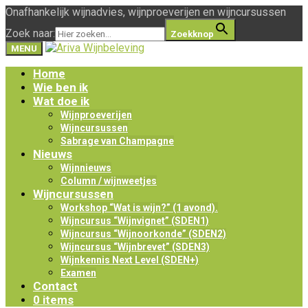
Onafhankelijk wijnadvies, wijnproeverijen en wijncursussen
Zoek naar:
Zoekknop
MENU
Home
Wie ben ik
Wat doe ik
Wijnproeverijen
Wijncursussen
Sabrage van Champagne
Nieuws
Wijnnieuws
Column / wijnweetjes
Wijncursussen
Workshop “Wat is wijn?” (1 avond).
Wijncursus “Wijnvignet” (SDEN1)
Wijncursus “Wijnoorkonde” (SDEN2)
Wijncursus “Wijnbrevet” (SDEN3)
Wijnkennis Next Level (SDEN+)
Examen
Contact
0 items