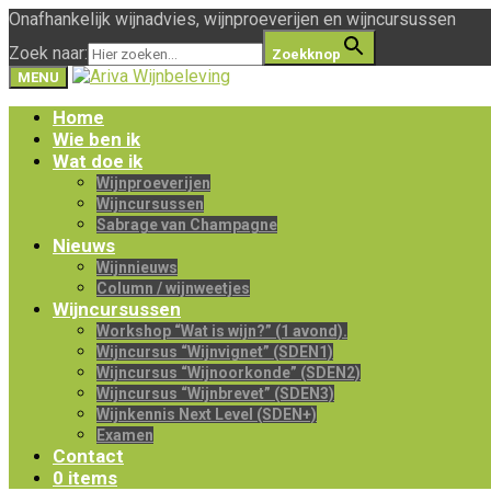
Onafhankelijk wijnadvies, wijnproeverijen en wijncursussen
Zoek naar:
Zoekknop
MENU
Home
Wie ben ik
Wat doe ik
Wijnproeverijen
Wijncursussen
Sabrage van Champagne
Nieuws
Wijnnieuws
Column / wijnweetjes
Wijncursussen
Workshop “Wat is wijn?” (1 avond).
Wijncursus “Wijnvignet” (SDEN1)
Wijncursus “Wijnoorkonde” (SDEN2)
Wijncursus “Wijnbrevet” (SDEN3)
Wijnkennis Next Level (SDEN+)
Examen
Contact
0 items