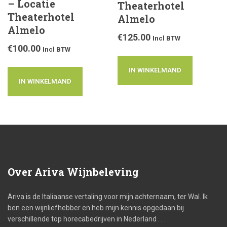
– Locatie
Theaterhotel
Theaterhotel
Almelo
Almelo
€
125.00
Incl BTW
€
100.00
Incl BTW
IN WINKELMAND
IN WINKELMAND
Over
Ariva Wijnbeleving
Ariva is de Italiaanse vertaling voor mijn achternaam, ter Wal. Ik
ben een wijnliefhebber en heb mijn kennis opgedaan bij
verschillende top horecabedrijven in Nederland . . .