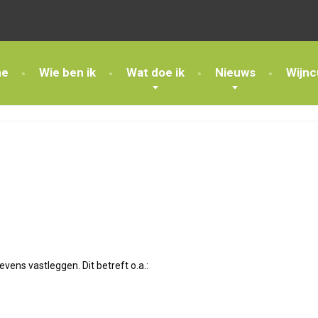
e
Wie ben ik
Wat doe ik
Nieuws
Wijnc
vens vastleggen. Dit betreft o.a.: