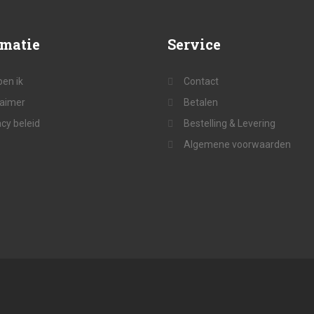
rmatie
Service
ben ik
Contact
laimer
Betalen
acy beleid
Bestelling & Levering
Algemene voorwaarden