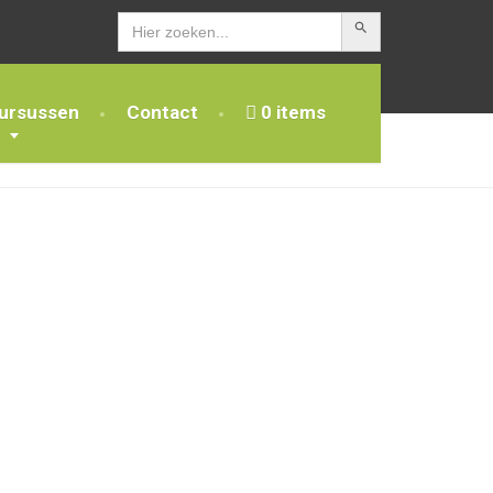
Zoekknop
Zoek
naar:
ursussen
Contact
0 items