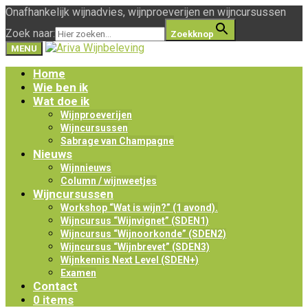
Onafhankelijk wijnadvies, wijnproeverijen en wijncursussen
Zoek naar:
Zoekknop
MENU
Home
Wie ben ik
Wat doe ik
Wijnproeverijen
Wijncursussen
Sabrage van Champagne
Nieuws
Wijnnieuws
Column / wijnweetjes
Wijncursussen
Workshop “Wat is wijn?” (1 avond).
Wijncursus “Wijnvignet” (SDEN1)
Wijncursus “Wijnoorkonde” (SDEN2)
Wijncursus “Wijnbrevet” (SDEN3)
Wijnkennis Next Level (SDEN+)
Examen
Contact
0 items