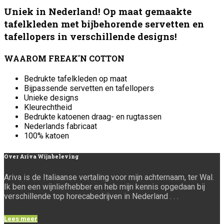
Uniek in Nederland! Op maat gemaakte
tafelkleden met bijbehorende servetten en
tafellopers in verschillende designs!
WAAROM FREAK'N COTTON
Bedrukte tafelkleden op maat
Bijpassende servetten en tafellopers
Unieke designs
Kleurechtheid
Bedrukte katoenen draag- en rugtassen
Nederlands fabricaat
100% katoen
Over
Ariva Wijnbeleving
Ariva is de Italiaanse vertaling voor mijn achternaam, ter Wal.
Ik ben een wijnliefhebber en heb mijn kennis opgedaan bij
verschillende top horecabedrijven in Nederland . . .
Lees meer