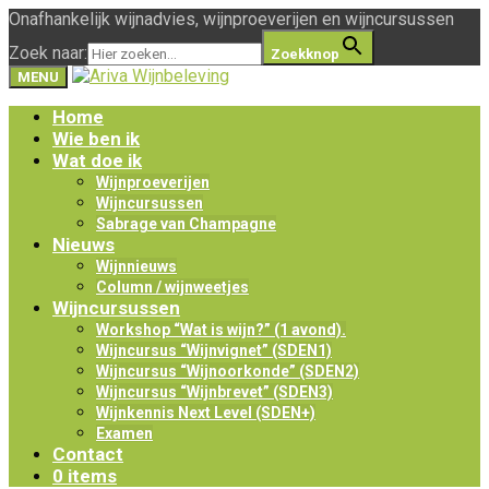
Onafhankelijk wijnadvies, wijnproeverijen en wijncursussen
Zoek naar:
Zoekknop
MENU
Home
Wie ben ik
Wat doe ik
Wijnproeverijen
Wijncursussen
Sabrage van Champagne
Nieuws
Wijnnieuws
Column / wijnweetjes
Wijncursussen
Workshop “Wat is wijn?” (1 avond).
Wijncursus “Wijnvignet” (SDEN1)
Wijncursus “Wijnoorkonde” (SDEN2)
Wijncursus “Wijnbrevet” (SDEN3)
Wijnkennis Next Level (SDEN+)
Examen
Contact
0 items