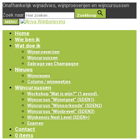
Onafhankelijk wijnadvies, wijnproeverijen en wijncursussen
Zoek naar:
Zoekknop
MENU
Home
Wie ben ik
Wat doe ik
Wijnproeverijen
Wijncursussen
Sabrage van Champagne
Nieuws
Wijnnieuws
Column / wijnweetjes
Wijncursussen
Workshop “Wat is wijn?” (1 avond).
Wijncursus “Wijnvignet” (SDEN1)
Wijncursus “Wijnoorkonde” (SDEN2)
Wijncursus “Wijnbrevet” (SDEN3)
Wijnkennis Next Level (SDEN+)
Examen
Contact
0 items