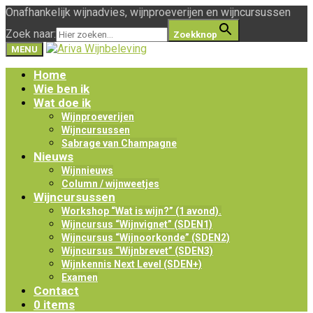
Onafhankelijk wijnadvies, wijnproeverijen en wijncursussen
Zoek naar:
Zoekknop
MENU
Home
Wie ben ik
Wat doe ik
Wijnproeverijen
Wijncursussen
Sabrage van Champagne
Nieuws
Wijnnieuws
Column / wijnweetjes
Wijncursussen
Workshop “Wat is wijn?” (1 avond).
Wijncursus “Wijnvignet” (SDEN1)
Wijncursus “Wijnoorkonde” (SDEN2)
Wijncursus “Wijnbrevet” (SDEN3)
Wijnkennis Next Level (SDEN+)
Examen
Contact
0 items