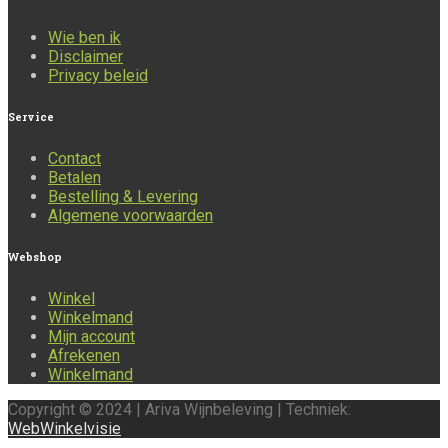
Wie ben ik
Disclaimer
Privacy beleid
Service
Contact
Betalen
Bestelling & Levering
Algemene voorwaarden
Webshop
Winkel
Winkelmand
Mijn account
Afrekenen
Winkelmand
Copyright © 2024 | Ariva Wijnbeleving | Techniek:
WebWinkelvisie