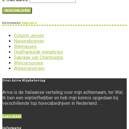
Interessante
pagina’s
Column Jeroen
Nieuwsbrieven
Wijnnieuws
Onafhankelijk wijnadvies
Sabrage van Champagne
Wijncursussen
Wijnproeverijen
Over
Ariva Wijnbeleving
Ariva is de Italiaanse vertaling voor mijn achternaam, ter Wal.
Ik ben een wijnliefhebber en heb mijn kennis opgedaan bij
verschillende top horecabedrijven in Nederland . . .
Lees meer
Informatie