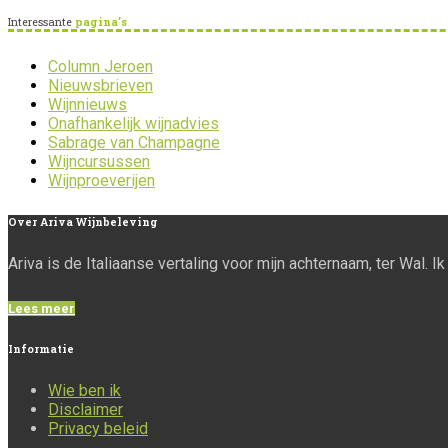
Interessante
pagina’s
Column Jeroen
Nieuwsbrieven
Wijnnieuws
Onafhankelijk wijnadvies
Sabrage van Champagne
Wijncursussen
Wijnproeverijen
Over
Ariva Wijnbeleving
Ariva is de Italiaanse vertaling voor mijn achternaam, ter Wal. 
Lees meer
Informatie
Wie ben ik
Disclaimer
Privacy beleid