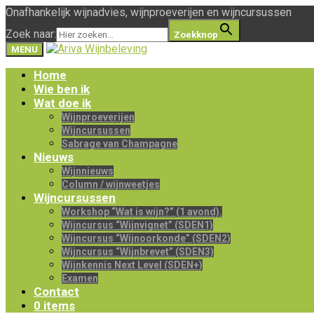
Onafhankelijk wijnadvies, wijnproeverijen en wijncursussen
Zoek naar:
Zoekknop
MENU
Home
Wie ben ik
Wat doe ik
Wijnproeverijen
Wijncursussen
Sabrage van Champagne
Nieuws
Wijnnieuws
Column / wijnweetjes
Wijncursussen
Workshop “Wat is wijn?” (1 avond).
Wijncursus “Wijnvignet” (SDEN1)
Wijncursus “Wijnoorkonde” (SDEN2)
Wijncursus “Wijnbrevet” (SDEN3)
Wijnkennis Next Level (SDEN+)
Examen
Contact
0 items