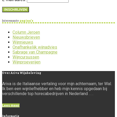
Interessante
pagina’s
Column Jeroen
Nieuwsbrieven
Wijnnieuws
Onafhankelijk wijnadvies
Sabrage van Champagne
Wijncursussen
Wijnproeverijen
Over
Ariva Wijnbeleving
Ariva is de Italiaanse vertaling voor mijn achternaam, ter Wal.
Ik ben een wijnliefhebber en heb mijn kennis opgedaan bij
verschillende top horecabedrijven in Nederland . . .
Lees meer
Informatie