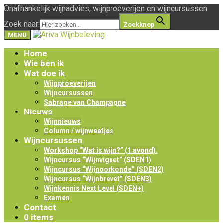
Onafhankelijk wijnadvies, wijnproeverijen en wijncursussen
Zoek naar:
Zoekknop
MENU
Home
Wie ben ik
Wat doe ik
Wijnproeverijen
Wijncursussen
Sabrage van Champagne
Nieuws
Wijnnieuws
Column / wijnweetjes
Wijncursussen
Workshop “Wat is wijn?” (1 avond).
Wijncursus “Wijnvignet” (SDEN1)
Wijncursus “Wijnoorkonde” (SDEN2)
Wijncursus “Wijnbrevet” (SDEN3)
Wijnkennis Next Level (SDEN+)
Examen
Contact
0 items