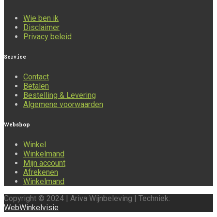
Wie ben ik
Disclaimer
Privacy beleid
Service
Contact
Betalen
Bestelling & Levering
Algemene voorwaarden
Webshop
Winkel
Winkelmand
Mijn account
Afrekenen
Winkelmand
Copyright © 2024 | Ariva Wijnbeleving | Techniek:
WebWinkelvisie