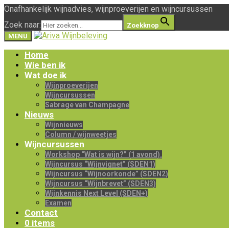
Onafhankelijk wijnadvies, wijnproeverijen en wijncursussen
Zoek naar:
Zoekknop
MENU
Home
Wie ben ik
Wat doe ik
Wijnproeverijen
Wijncursussen
Sabrage van Champagne
Nieuws
Wijnnieuws
Column / wijnweetjes
Wijncursussen
Workshop “Wat is wijn?” (1 avond).
Wijncursus “Wijnvignet” (SDEN1)
Wijncursus “Wijnoorkonde” (SDEN2)
Wijncursus “Wijnbrevet” (SDEN3)
Wijnkennis Next Level (SDEN+)
Examen
Contact
0 items