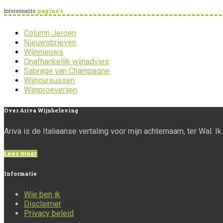
Interessante
pagina’s
Column Jeroen
Nieuwsbrieven
Wijnnieuws
Onafhankelijk wijnadvies
Sabrage van Champagne
Wijncursussen
Wijnproeverijen
Over
Ariva Wijnbeleving
Ariva is de Italiaanse vertaling voor mijn achternaam, ter Wal. 
Lees meer
Informatie
Wie ben ik
Disclaimer
Privacy beleid