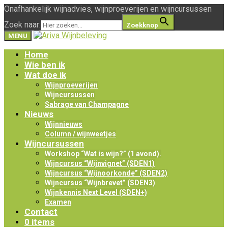
Onafhankelijk wijnadvies, wijnproeverijen en wijncursussen
Zoek naar:
Zoekknop
MENU
Home
Wie ben ik
Wat doe ik
Wijnproeverijen
Wijncursussen
Sabrage van Champagne
Nieuws
Wijnnieuws
Column / wijnweetjes
Wijncursussen
Workshop “Wat is wijn?” (1 avond).
Wijncursus “Wijnvignet” (SDEN1)
Wijncursus “Wijnoorkonde” (SDEN2)
Wijncursus “Wijnbrevet” (SDEN3)
Wijnkennis Next Level (SDEN+)
Examen
Contact
0 items