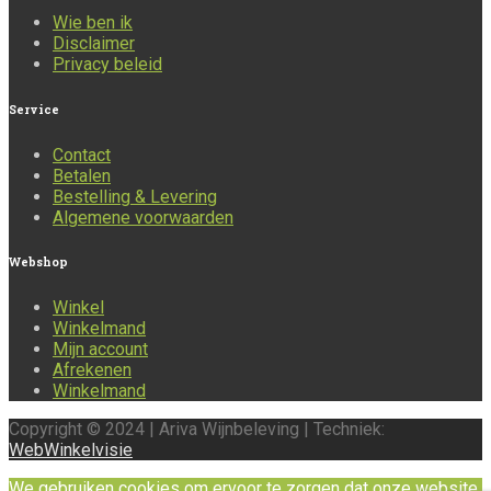
Wie ben ik
Disclaimer
Privacy beleid
Service
Contact
Betalen
Bestelling & Levering
Algemene voorwaarden
Webshop
Winkel
Winkelmand
Mijn account
Afrekenen
Winkelmand
Copyright © 2024 | Ariva Wijnbeleving | Techniek:
WebWinkelvisie
We gebruiken cookies om ervoor te zorgen dat onze website