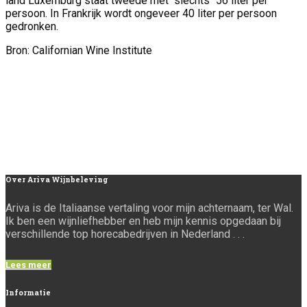
land Luxemburg staat tweede met "slechts" 56 liter per
persoon. In Frankrijk wordt ongeveer 40 liter per persoon
gedronken.
Bron: Californian Wine Institute
Over
Ariva Wijnbeleving
Ariva is de Italiaanse vertaling voor mijn achternaam, ter Wal.
Ik ben een wijnliefhebber en heb mijn kennis opgedaan bij
verschillende top horecabedrijven in Nederland . . .
Lees meer
Informatie