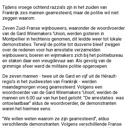
Tijdens vroege ochtend razzia's zjn in het zuiden van
Frankrijk zes mannen gearresteerd, maar de politie wil niet
zeggen waarom.
Zeven Zuid-Franse wijnbouwers, waaronder de woordvoerder
van de Gard Winemakers 'Union, werden gisteren in
Montpellier in hechtenis genomen, dit leidde weer tot lokale
demonstraties.
Terwijl de politie tot dusverre bleef zwijgen
over de redenen voor hun arrestatie verzamelden
wijnbouwers, boeren en wijnmakers zich bij het politiebureau
en staken daar een
vreugdevuur aan. Als gevolg van de
grimmige sfeer werd de militaire politie
opgeroepen.
De zeven mannen - twee uit de Gard en vijf uit de Hérault-
regio's in het zuidwesten van Frankrijk - werden
maandagmorgen vroeg gearresteerd.
Volgens een
woordvoerder van de Gard Winemakers 'Union', werden de
mannen om 6.00 uur van hun bed gelicht. "
De arrestaties was
ontoelaatbaar" aldus de woordvoerder, de demonstranten
waren het hiermee eens
.
"We willen weten waarom ze zijn gearresteerd", aldus
verschllende demonstranten. Volgens verschilllende Franse