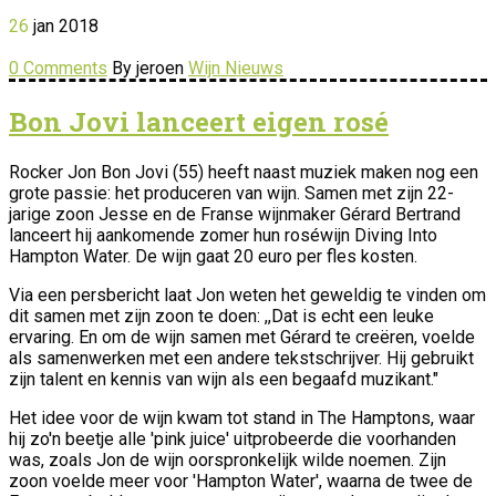
26
jan
2018
0 Comments
By jeroen
Wijn Nieuws
Bon Jovi lanceert eigen rosé
Rocker Jon Bon Jovi (55) heeft naast muziek maken nog een
grote passie: het produceren van wijn. Samen met zijn 22-
jarige zoon Jesse en de Franse wijnmaker Gérard Bertrand
lanceert hij aankomende zomer hun roséwijn Diving Into
Hampton Water. De wijn gaat 20 euro per fles kosten.
Via een persbericht laat Jon weten het geweldig te vinden om
dit samen met zijn zoon te doen: ,,Dat is echt een leuke
ervaring. En om de wijn samen met Gérard te creëren, voelde
als samenwerken met een andere tekstschrijver. Hij gebruikt
zijn talent en kennis van wijn als een begaafd muzikant."
Het idee voor de wijn kwam tot stand in The Hamptons, waar
hij zo'n beetje alle 'pink juice' uitprobeerde die voorhanden
was, zoals Jon de wijn oorspronkelijk wilde noemen. Zijn
zoon voelde meer voor 'Hampton Water', waarna de twee de