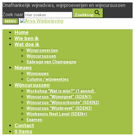
Onafhankelijk wijnadvies, wijnproeverijen en wijncursussen
Zoek naar:
Zoekknop
MENU
Home
Wie ben ik
Wat doe ik
Wijnproeverijen
Wijncursussen
Sabrage van Champagne
Nieuws
Wijnnieuws
Column / wijnweetjes
Wijncursussen
Workshop “Wat is wijn?” (1 avond).
Wijncursus “Wijnvignet” (SDEN1)
Wijncursus “Wijnoorkonde” (SDEN2)
Wijncursus “Wijnbrevet” (SDEN3)
Wijnkennis Next Level (SDEN+)
Examen
Contact
0 items