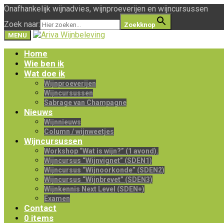
Onafhankelijk wijnadvies, wijnproeverijen en wijncursussen
Zoek naar:
Zoekknop
MENU
Home
Wie ben ik
Wat doe ik
Wijnproeverijen
Wijncursussen
Sabrage van Champagne
Nieuws
Wijnnieuws
Column / wijnweetjes
Wijncursussen
Workshop “Wat is wijn?” (1 avond).
Wijncursus “Wijnvignet” (SDEN1)
Wijncursus “Wijnoorkonde” (SDEN2)
Wijncursus “Wijnbrevet” (SDEN3)
Wijnkennis Next Level (SDEN+)
Examen
Contact
0 items