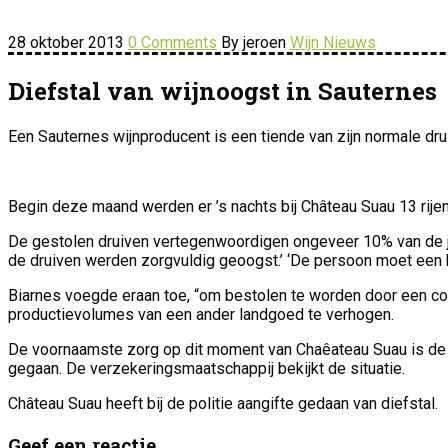
28 oktober 2013
0 Comments
By jeroen
Wijn Nieuws
Diefstal van wijnoogst in Sauternes
Een Sauternes wijnproducent is een tiende van zijn normale dr
Begin deze maand werden er ’s nachts bij Château Suau 13 rije
De gestolen druiven vertegenwoordigen ongeveer 10% van de jaa
de druiven werden zorgvuldig geoogst.’ ‘De persoon moet een b
Biarnes voegde eraan toe, “om bestolen te worden door een colle
productievolumes van een ander landgoed te verhogen.
De voornaamste zorg op dit moment van Chaêateau Suau is de 
gegaan. De verzekeringsmaatschappij bekijkt de situatie.
Château Suau heeft bij de politie aangifte gedaan van diefstal.
Geef een reactie