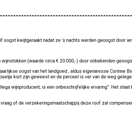
uif oogst kwijtgeraakt nadat ze ’s nachts werden geoogst door i
n wijnstokken (waarde circa € 20.000,-) door onbekenden geoogs
rlijkse oogst van het landgoed , aldus eigenaresse Corinne Bia
eetje kort zijn geweest en de perceel is ver van de weg gelegen
ga wijnproducent, is een onbeschrijfelijke ervaring”. Het staat 
vraag of de verzekeringsmaatschappij deze roof zal compensere