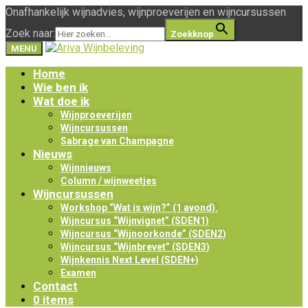
Onafhankelijk wijnadvies, wijnproeverijen en wijncursussen
Zoek naar:
Zoekknop
MENU
Home
Wie ben ik
Wat doe ik
Wijnproeverijen
Wijncursussen
Sabrage van Champagne
Nieuws
Wijnnieuws
Column / wijnweetjes
Wijncursussen
Workshop “Wat is wijn?” (1 avond).
Wijncursus “Wijnvignet” (SDEN1)
Wijncursus “Wijnoorkonde” (SDEN2)
Wijncursus “Wijnbrevet” (SDEN3)
Wijnkennis Next Level (SDEN+)
Examen
Contact
0 items