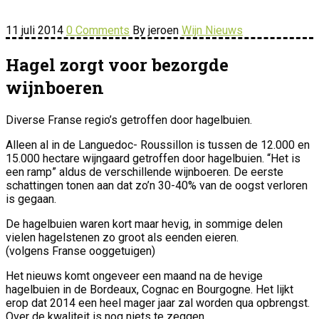
11 juli 2014
0 Comments
By jeroen
Wijn Nieuws
Hagel zorgt voor bezorgde
wijnboeren
Diverse Franse regio’s getroffen door hagelbuien.
Alleen al in de Languedoc- Roussillon is tussen de 12.000 en
15.000 hectare wijngaard getroffen door hagelbuien. “Het is
een ramp” aldus de verschillende wijnboeren. De eerste
schattingen tonen aan dat zo’n 30-40% van de oogst verloren
is gegaan.
De hagelbuien waren kort maar hevig, in sommige delen
vielen hagelstenen zo groot als eenden eieren.
(volgens Franse ooggetuigen)
Het nieuws komt ongeveer een maand na de hevige
hagelbuien in de Bordeaux, Cognac en Bourgogne. Het lijkt
erop dat 2014 een heel mager jaar zal worden qua opbrengst.
Over de kwaliteit is nog niets te zeggen.