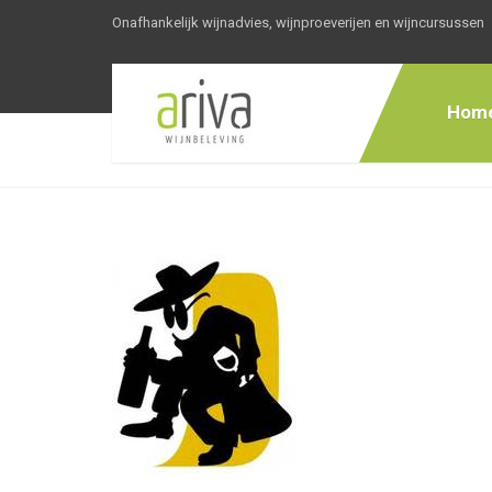
Onafhankelijk wijnadvies, wijnproeverijen en wijncursussen
Hom