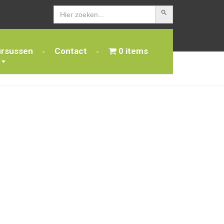
Zoekknop
Zoek
naar:
ursussen
Contact
0 items