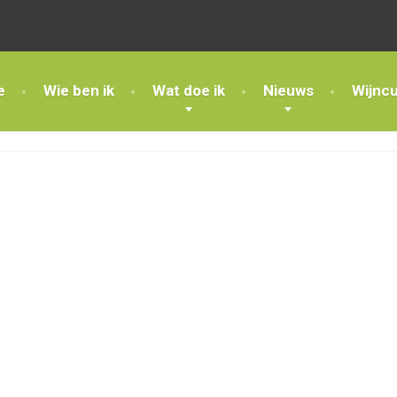
e
Wie ben ik
Wat doe ik
Nieuws
Wijnc