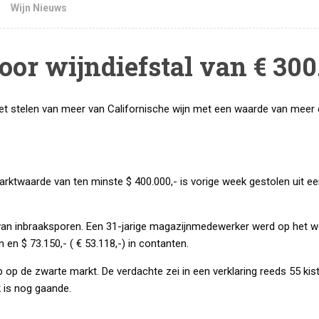
Wijn Nieuws
r wijndiefstal van € 300
et stelen van meer van Californische wijn met een waarde van meer 
rktwaarde van ten minste $ 400.000,- is vorige week gestolen uit e
 van inbraaksporen. Een 31-jarige magazijnmedewerker werd op het w
 en $ 73.150,- ( € 53.118,-) in contanten.
op de zwarte markt. De verdachte zei in een verklaring reeds 55 kist
 is nog gaande.