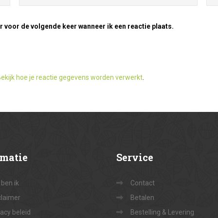
r voor de volgende keer wanneer ik een reactie plaats.
ekijk hoe je reactie gegevens worden verwerkt
.
rmatie
Service
 ben ik
Contact
claimer
Betalen
vacy beleid
Bestelling & Levering