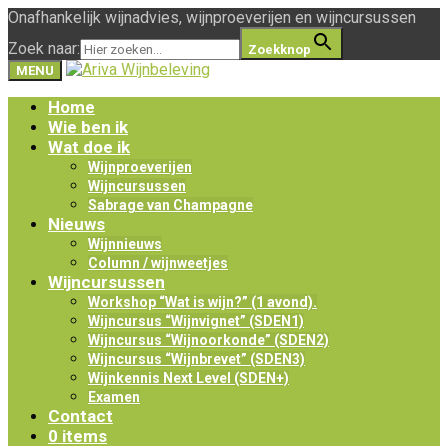
Onafhankelijk wijnadvies, wijnproeverijen en wijncursussen
Zoek naar:
Zoekknop
MENU
Home
Wie ben ik
Wat doe ik
Wijnproeverijen
Wijncursussen
Sabrage van Champagne
Nieuws
Wijnnieuws
Column / wijnweetjes
Wijncursussen
Workshop “Wat is wijn?” (1 avond).
Wijncursus “Wijnvignet” (SDEN1)
Wijncursus “Wijnoorkonde” (SDEN2)
Wijncursus “Wijnbrevet” (SDEN3)
Wijnkennis Next Level (SDEN+)
Examen
Contact
0 items