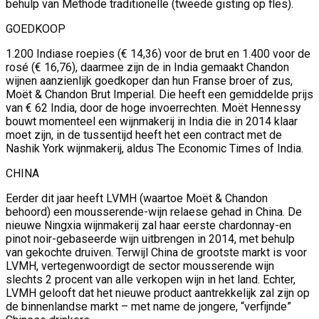
behulp van Methode traditionelle (tweede gisting op fles).
GOEDKOOP
1.200 Indiase roepies (€ 14,36) voor de brut en 1.400 voor de
rosé (€ 16,76), daarmee zijn de in India gemaakt Chandon
wijnen aanzienlijk goedkoper dan hun Franse broer of zus,
Moët & Chandon Brut Imperial. Die heeft een gemiddelde prijs
van € 62 India, door de hoge invoerrechten. Moët Hennessy
bouwt momenteel een wijnmakerij in India die in 2014 klaar
moet zijn, in de tussentijd heeft het een contract met de
Nashik York wijnmakerij, aldus The Economic Times of India.
CHINA
Eerder dit jaar heeft LVMH (waartoe Moët & Chandon
behoord) een mousserende-wijn relaese gehad in China. De
nieuwe Ningxia wijnmakerij zal haar eerste chardonnay-en
pinot noir-gebaseerde wijn uitbrengen in 2014, met behulp
van gekochte druiven. Terwijl China de grootste markt is voor
LVMH, vertegenwoordigt de sector mousserende wijn
slechts 2 procent van alle verkopen wijn in het land. Echter,
LVMH gelooft dat het nieuwe product aantrekkelijk zal zijn op
de binnenlandse markt – met name de jongere, “verfijnde”