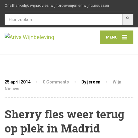
Onafhankelijk wijnadvies, wijnproeverijen en wijncursussen
Zoekkn
Zoek
naar:
MENU
25 april 2014
0 Comments
By jeroen
Wijn
Nieuws
Sherry fles weer terug
op plek in Madrid