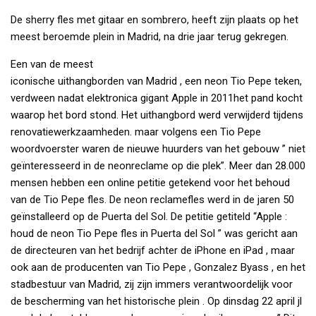
De sherry fles met gitaar en sombrero, heeft zijn plaats op het
meest beroemde plein in Madrid, na drie jaar terug gekregen.
Een van de meest
iconische uithangborden van Madrid , een neon Tio Pepe teken,
verdween nadat elektronica gigant Apple in 2011het pand kocht
waarop het bord stond. Het uithangbord werd verwijderd tijdens
renovatiewerkzaamheden. maar volgens een Tio Pepe
woordvoerster waren de nieuwe huurders van het gebouw ” niet
geïnteresseerd in de neonreclame op die plek”. Meer dan 28.000
mensen hebben een online petitie getekend voor het behoud
van de Tio Pepe fles. De neon reclamefles werd in de jaren 50
geïnstalleerd op de Puerta del Sol. De petitie getiteld “Apple :
houd de neon Tio Pepe fles in Puerta del Sol ” was gericht aan
de directeuren van het bedrijf achter de iPhone en iPad , maar
ook aan de producenten van Tio Pepe , Gonzalez Byass , en het
stadbestuur van Madrid, zij zijn immers verantwoordelijk voor
de bescherming van het historische plein . Op dinsdag 22 april jl