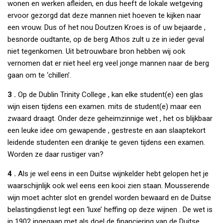
wonen en werken afleiden, en dus heeft de lokale wetgeving
ervoor gezorgd dat deze mannen niet hoeven te kijken naar
een vrouw. Dus of het nou Doutzen Kroes is of uw bejaarde ,
besnorde oudtante, op de berg Athos zult u ze in ieder geval
niet tegenkomen. Uit betrouwbare bron hebben wij ook
vernomen dat er niet heel erg veel jonge mannen naar de berg
gaan om te ‘chillen’.
3 .
Op de Dublin Trinity College , kan elke student(e) een glas
wijn eisen tijdens een examen. mits de student(e) maar een
zwaard draagt. Onder deze geheimzinnige wet , het os blijkbaar
een leuke idee om gewapende , gestreste en aan slaaptekort
leidende studenten een drankje te geven tijdens een examen.
Worden ze daar rustiger van?
4 .
Als je wel eens in een Duitse wijnkelder hebt gelopen het je
waarschijnlijk ook wel eens een kooi zien staan. Mousserende
wijn moet achter slot en grendel worden bewaard en de Duitse
belastingdienst legt een ‘luxe’ heffing op deze wijnen . De wet is
in 1902 ingegaan met als doel de financiering van de Duitse