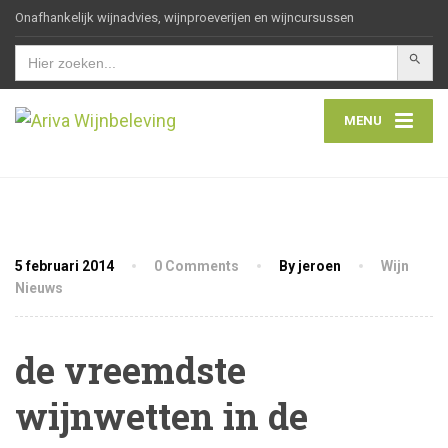
Onafhankelijk wijnadvies, wijnproeverijen en wijncursussen
Zoekkn
Zoek
naar:
MENU
5 februari 2014
0 Comments
By jeroen
Wijn
Nieuws
de vreemdste
wijnwetten in de