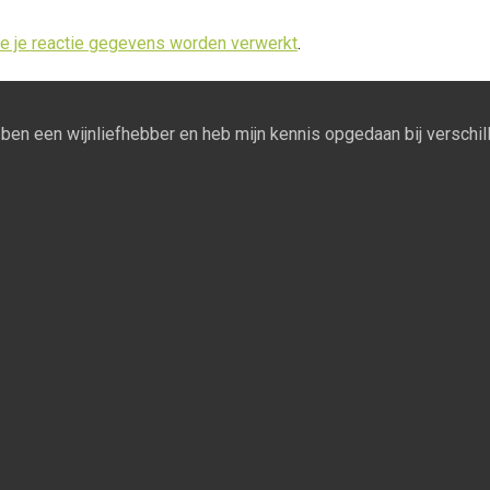
oe je reactie gegevens worden verwerkt
.
Ik ben een wijnliefhebber en heb mijn kennis opgedaan bij verschill