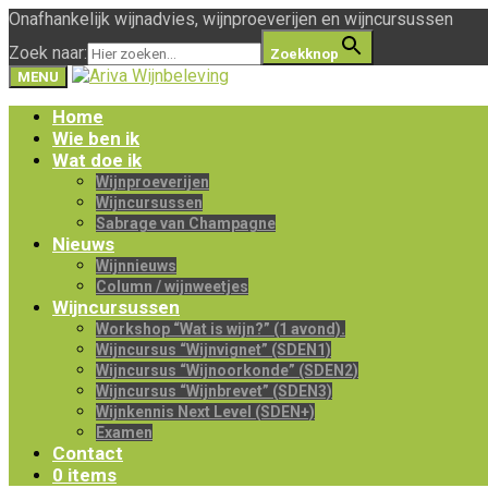
Onafhankelijk wijnadvies, wijnproeverijen en wijncursussen
Zoek naar:
Zoekknop
MENU
Home
Wie ben ik
Wat doe ik
Wijnproeverijen
Wijncursussen
Sabrage van Champagne
Nieuws
Wijnnieuws
Column / wijnweetjes
Wijncursussen
Workshop “Wat is wijn?” (1 avond).
Wijncursus “Wijnvignet” (SDEN1)
Wijncursus “Wijnoorkonde” (SDEN2)
Wijncursus “Wijnbrevet” (SDEN3)
Wijnkennis Next Level (SDEN+)
Examen
Contact
0 items