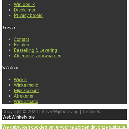
Wie ben ik
Disclaimer
Privacy beleid
Service
Contact
Betalen
Bestelling & Levering
Algemene voorwaarden
Webshop
Winkel
Winkelmand
Mijn account
Afrekenen
Winkelmand
Copyright © 2024 | Ariva Wijnbeleving | Techniek:
WebWinkelvisie
We gebruiken cookies om ervoor te zorgen dat onze website