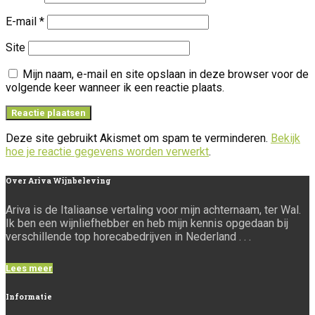
E-mail
*
Site
Mijn naam, e-mail en site opslaan in deze browser voor de
volgende keer wanneer ik een reactie plaats.
Deze site gebruikt Akismet om spam te verminderen.
Bekijk
hoe je reactie gegevens worden verwerkt
.
Over
Ariva Wijnbeleving
Ariva is de Italiaanse vertaling voor mijn achternaam, ter Wal.
Ik ben een wijnliefhebber en heb mijn kennis opgedaan bij
verschillende top horecabedrijven in Nederland . . .
Lees meer
Informatie