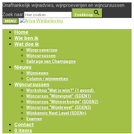
Onafhankelijk wijnadvies, wijnproeverijen en wijncursussen
Zoek naar:
Zoekknop
MENU
Home
Wie ben ik
Wat doe ik
Wijnproeverijen
Wijncursussen
Sabrage van Champagne
Nieuws
Wijnnieuws
Column / wijnweetjes
Wijncursussen
Workshop “Wat is wijn?” (1 avond).
Wijncursus “Wijnvignet” (SDEN1)
Wijncursus “Wijnoorkonde” (SDEN2)
Wijncursus “Wijnbrevet” (SDEN3)
Wijnkennis Next Level (SDEN+)
Examen
Contact
0 items