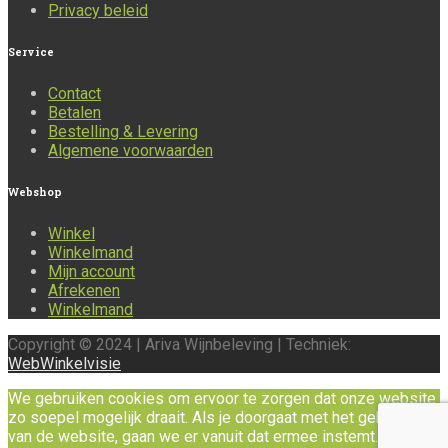
Privacy beleid
Service
Contact
Betalen
Bestelling & Levering
Algemene voorwaarden
Webshop
Winkel
Winkelmand
Mijn account
Afrekenen
Winkelmand
Copyright © 2024 | Ariva Wijnbeleving | Techniek:
WebWinkelvisie
We gebruiken cookies om ervoor te zorgen dat onze website
zo soepel mogelijk draait. Als je doorgaat met het gebruiken
van de website, gaan we er vanuit dat ermee instemt.
Ok