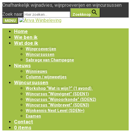
Onafhankelijk wijnadvies, wijnproeverijen en wijncursussen
Zoek naar:
Zoekknop
MENU
Home
Wie ben ik
Wat doe ik
Wijnproeverijen
Wijncursussen
Sabrage van Champagne
Nieuws
Wijnnieuws
Column / wijnweetjes
Wijncursussen
Workshop “Wat is wijn?” (1 avond).
Wijncursus “Wijnvignet” (SDEN1)
Wijncursus “Wijnoorkonde” (SDEN2)
Wijncursus “Wijnbrevet” (SDEN3)
Wijnkennis Next Level (SDEN+)
Examen
Contact
0 items