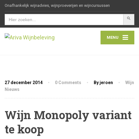
Onafhankelijk wijnadvies, wijnproeverijen en wijncursussen
Zoekkn
Zoek
naar:
MENU
27 december 2014
0 Comments
By jeroen
Wijn
Nieuws
Wijn Monopoly variant
te koop