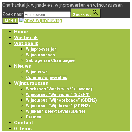
Onafhankelijk wijnadvies, wijnproeverijen en wijncursussen
Zoek naar:
Zoekknop
MENU
Home
Wie ben ik
Wat doe ik
Wijnproeverijen
Wijncursussen
Sabrage van Champagne
Nieuws
Wijnnieuws
Column / wijnweetjes
Wijncursussen
Workshop “Wat is wijn?” (1 avond).
Wijncursus “Wijnvignet” (SDEN1)
Wijncursus “Wijnoorkonde” (SDEN2)
Wijncursus “Wijnbrevet” (SDEN3)
Wijnkennis Next Level (SDEN+)
Examen
Contact
0 items