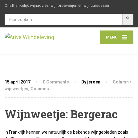
Onafhankelijk wijnadvies, wijnproeverijen en wijncursussen
Zoekkn
Zoek
naar:
MENU
15 april 2017
0 Comments
By jeroen
Column /
wijnweetjes
,
Columns
Wijnweetje: Bergerac
In Frankrijk kennen we natuurlijk de bekende wijngebieden zoals