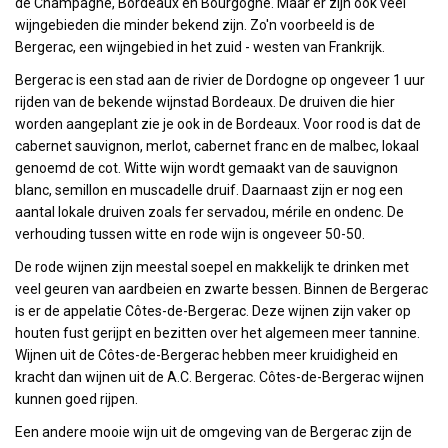
de Champagne, Bordeaux en Bourgogne. Maar er zijn ook veel
wijngebieden die minder bekend zijn. Zo'n voorbeeld is de
Bergerac, een wijngebied in het zuid - westen van Frankrijk.
Bergerac is een stad aan de rivier de Dordogne op ongeveer 1 uur
rijden van de bekende wijnstad Bordeaux. De druiven die hier
worden aangeplant zie je ook in de Bordeaux. Voor rood is dat de
cabernet sauvignon, merlot, cabernet franc en de malbec, lokaal
genoemd de cot. Witte wijn wordt gemaakt van de sauvignon
blanc, semillon en muscadelle druif. Daarnaast zijn er nog een
aantal lokale druiven zoals fer servadou, mérile en ondenc. De
verhouding tussen witte en rode wijn is ongeveer 50-50.
De rode wijnen zijn meestal soepel en makkelijk te drinken met
veel geuren van aardbeien en zwarte bessen. Binnen de Bergerac
is er de appelatie Côtes-de-Bergerac. Deze wijnen zijn vaker op
houten fust gerijpt en bezitten over het algemeen meer tannine.
Wijnen uit de Côtes-de-Bergerac hebben meer kruidigheid en
kracht dan wijnen uit de A.C. Bergerac. Côtes-de-Bergerac wijnen
kunnen goed rijpen.
Een andere mooie wijn uit de omgeving van de Bergerac zijn de