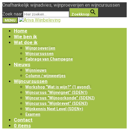
Onafhankelijk wijnadvies, wijnproeverijen en wijncursussen
Zoek naar:
Zoekknop
MENU
Home
Wie ben ik
Wat doe ik
Wijnproeverijen
Wijncursussen
Sabrage van Champagne
Nieuws
Wijnnieuws
Column / wijnweetjes
Wijncursussen
Workshop “Wat is wijn?” (1 avond).
Wijncursus “Wijnvignet” (SDEN1)
Wijncursus “Wijnoorkonde” (SDEN2)
Wijncursus “Wijnbrevet” (SDEN3)
Wijnkennis Next Level (SDEN+)
Examen
Contact
0 items