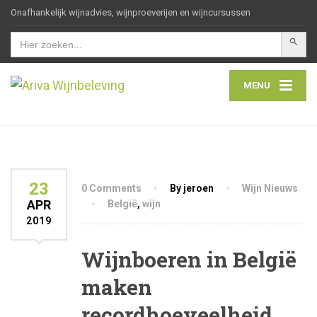
Onafhankelijk wijnadvies, wijnproeverijen en wijncursussen
Zoekkn
Zoek
naar:
MENU
23
0 Comments
By jeroen
Wijn Nieuws
APR
België
,
wijn
2019
Wijnboeren in België
maken
recordhoeveelheid