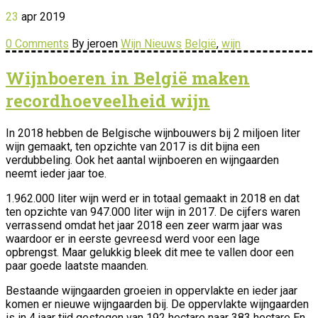
23
apr
2019
0 Comments
By jeroen
Wijn Nieuws
België
,
wijn
Wijnboeren in België maken
recordhoeveelheid wijn
In 2018 hebben de Belgische wijnbouwers bij 2 miljoen liter
wijn gemaakt, ten opzichte van 2017 is dit bijna een
verdubbeling. Ook het aantal wijnboeren en wijngaarden
neemt ieder jaar toe.
1.962.000 liter wijn werd er in totaal gemaakt in 2018 en dat
ten opzichte van 947.000 liter wijn in 2017. De cijfers waren
verrassend omdat het jaar 2018 een zeer warm jaar was
waardoor er in eerste gevreesd werd voor een lage
opbrengst. Maar gelukkig bleek dit mee te vallen door een
paar goede laatste maanden.
Bestaande wijngaarden groeien in oppervlakte en ieder jaar
komen er nieuwe wijngaarden bij. De oppervlakte wijngaarden
is in 4 jaar tijd gestegen van 192 hectare naar 383 hectare En