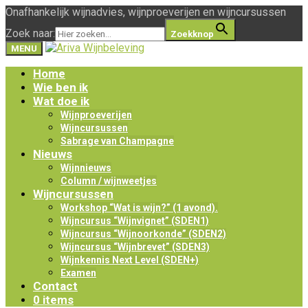
Onafhankelijk wijnadvies, wijnproeverijen en wijncursussen
Zoek naar:
Zoekknop
MENU
Home
Wie ben ik
Wat doe ik
Wijnproeverijen
Wijncursussen
Sabrage van Champagne
Nieuws
Wijnnieuws
Column / wijnweetjes
Wijncursussen
Workshop “Wat is wijn?” (1 avond).
Wijncursus “Wijnvignet” (SDEN1)
Wijncursus “Wijnoorkonde” (SDEN2)
Wijncursus “Wijnbrevet” (SDEN3)
Wijnkennis Next Level (SDEN+)
Examen
Contact
0 items