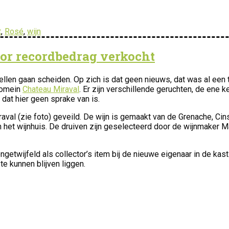
t
,
Rosé
,
wijn
or recordbedrag verkocht
llen gaan scheiden. Op zich is dat geen nieuws, dat was al een t
domein
Chateau Miraval
. Er zijn verschillende geruchten, de ene k
dat hier geen sprake van is.
aval (zie foto) geveild. De wijn is gemaakt van de Grenache, Cin
 het wijnhuis. De druiven zijn geselecteerd door de wijnmaker M
etwijfeld als collector’s item bij de nieuwe eigenaar in de kast
e kunnen blijven liggen.