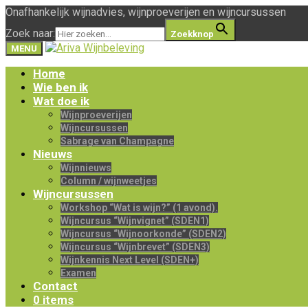
Onafhankelijk wijnadvies, wijnproeverijen en wijncursussen
Zoek naar:
Zoekknop
MENU
Home
Wie ben ik
Wat doe ik
Wijnproeverijen
Wijncursussen
Sabrage van Champagne
Nieuws
Wijnnieuws
Column / wijnweetjes
Wijncursussen
Workshop “Wat is wijn?” (1 avond).
Wijncursus “Wijnvignet” (SDEN1)
Wijncursus “Wijnoorkonde” (SDEN2)
Wijncursus “Wijnbrevet” (SDEN3)
Wijnkennis Next Level (SDEN+)
Examen
Contact
0 items