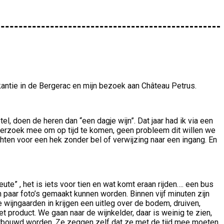
akantie in de Bergerac en mijn bezoek aan Château Petrus.
l, doen de heren dan “een dagje wijn”. Dat jaar had ik via een
verzoek mee om op tijd te komen, geen probleem dit willen we
ten voor een hek zonder bel of verwijzing naar een ingang. En
e” , het is iets voor tien en wat komt eraan rijden…. een bus
en paar foto’s gemaakt kunnen worden. Binnen vijf minuten zijn
ijngaarden in krijgen een uitleg over de bodem, druiven,
et product. We gaan naar de wijnkelder, daar is weinig te zien,
erbouwd worden, Ze zeggen zelf dat ze met de tijd mee moeten.