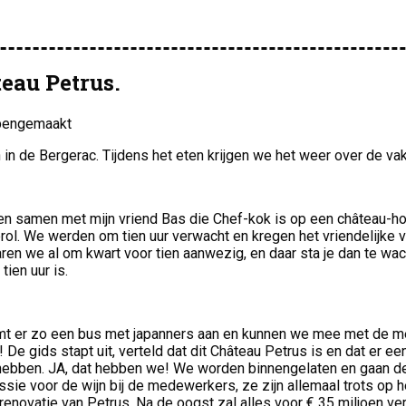
eau Petrus.
opengemaakt
n in de Bergerac. Tijdens het eten krijgen we het weer over de v
en samen met mijn vriend Bas die Chef-kok is op een château-hote
ol. We werden om tien uur verwacht en kregen het vriendelijke 
n we al om kwart voor tien aanwezig, en daar sta je dan te wach
tien uur is.
mt er zo een bus met japanners aan en kunnen we mee met de meut
n! De gids stapt uit, verteld dat dit Château Petrus is en dat er e
bben. JA, dat hebben we! We worden binnengelaten en gaan de w
assie voor de wijn bij de medewerkers, ze zijn allemaal trots op h
renovatie van Petrus. Na de oogst zal alles voor € 35 miljoen v