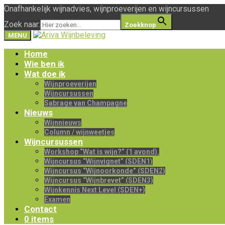
Onafhankelijk wijnadvies, wijnproeverijen en wijncursussen
Zoek naar:
Zoekknop
MENU
Home
Wie ben ik
Wat doe ik
Wijnproeverijen
Wijncursussen
Sabrage van Champagne
Nieuws
Wijnnieuws
Column / wijnweetjes
Wijncursussen
Workshop “Wat is wijn?” (1 avond).
Wijncursus “Wijnvignet” (SDEN1)
Wijncursus “Wijnoorkonde” (SDEN2)
Wijncursus “Wijnbrevet” (SDEN3)
Wijnkennis Next Level (SDEN+)
Examen
Contact
0 items