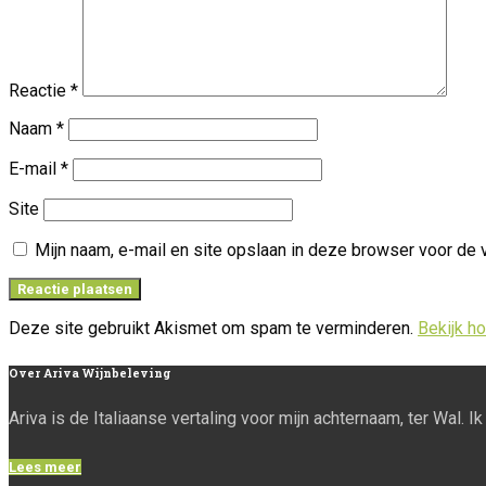
Reactie
*
Naam
*
E-mail
*
Site
Mijn naam, e-mail en site opslaan in deze browser voor de 
Deze site gebruikt Akismet om spam te verminderen.
Bekijk h
Over
Ariva Wijnbeleving
Ariva is de Italiaanse vertaling voor mijn achternaam, ter Wal. 
Lees meer