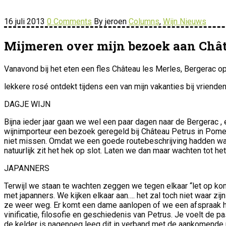
16 juli 2013
0 Comments
By jeroen
Columns
,
Wijn Nieuws
Mijmeren over mijn bezoek aan Chât
Vanavond bij het eten een fles Château les Merles, Bergerac 
lekkere rosé ontdekt tijdens een van mijn vakanties bij vriende
DAGJE WIJN
Bijna ieder jaar gaan we wel een paar dagen naar de Bergerac , 
wijnimporteur een bezoek geregeld bij Château Petrus in Pomer
niet missen. Omdat we een goede routebeschrijving hadden ware
natuurlijk zit het hek op slot. Laten we dan maar wachten tot het 
JAPANNERS
Terwijl we staan te wachten zeggen we tegen elkaar “let op ko
met japanners. We kijken elkaar aan…. het zal toch niet waar zij
ze weer weg. Er komt een dame aanlopen of we een afspraak he
vinificatie, filosofie en geschiedenis van Petrus. Je voelt de p
de kelder is nagenoeg leeg dit in verband met de aankomende 