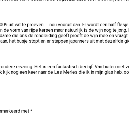
9 uit vat te proeven …. nou vooruit dan. Er wordt een half flesje
in de vorm van rijpe kersen maar natuurlijk is de wijn nog te jon
ame die ons de rondleiding geeft proeft de wijn mee en vraagt of
aan, het busje stopt en er stappen japanners uit met dezelfde g
ndere ervaring. Het is een fantastisch bedrijf. Van buiten niet z
. Ik kijk nog een keer naar de Les Merles die ik in mijn glas heb,
 gemarkeerd met
*