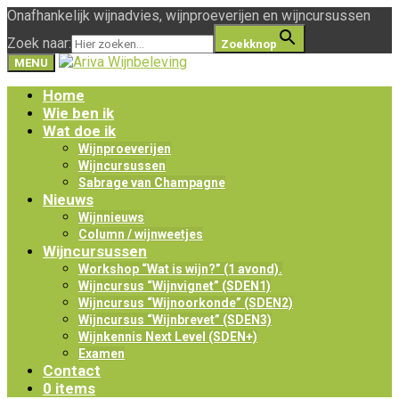
Onafhankelijk wijnadvies, wijnproeverijen en wijncursussen
Zoek naar:
Zoekknop
MENU
Home
Wie ben ik
Wat doe ik
Wijnproeverijen
Wijncursussen
Sabrage van Champagne
Nieuws
Wijnnieuws
Column / wijnweetjes
Wijncursussen
Workshop “Wat is wijn?” (1 avond).
Wijncursus “Wijnvignet” (SDEN1)
Wijncursus “Wijnoorkonde” (SDEN2)
Wijncursus “Wijnbrevet” (SDEN3)
Wijnkennis Next Level (SDEN+)
Examen
Contact
0 items