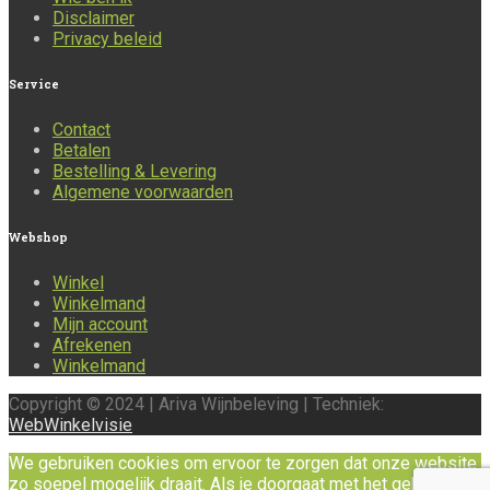
Disclaimer
Privacy beleid
Service
Contact
Betalen
Bestelling & Levering
Algemene voorwaarden
Webshop
Winkel
Winkelmand
Mijn account
Afrekenen
Winkelmand
Copyright © 2024 | Ariva Wijnbeleving | Techniek:
WebWinkelvisie
We gebruiken cookies om ervoor te zorgen dat onze website
zo soepel mogelijk draait. Als je doorgaat met het gebruiken