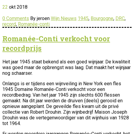
22
okt
2018
0 Comments
By jeroen
Wijn Nieuws
1945
,
Bourgogne
,
DRC
,
record
,
Romanée-conti
Romanée-Conti verkocht voor
recordprijs
Het jaar 1945 staat bekend als een goed wijnjaar. De kwaliteit
was goed maar de opbrengst was laag. Dat maakt het wijnjaar
nog schaarser.
Onlangs is er tijdens een wijnveiling in New York een fles
1945 Domaine Romanée-Conti verkocht voor een
recordbedrag. Van het jaar 1945 zijn slechts 600 flessen
gemaakt. Na dit jaar werden de druiven (deels) gerooid en
opnieuw aangeplant. De geveilde fles kwam uit de privé
collectie van Robert Drouhin. Zijn wijnbedrijf Maison Joseph
Drouhin was de vertegenwoordiger van dit wijnhuis van 1928
tot 1964.
Er werden meerdere jaargangen Romanée-Conti verkocht, het