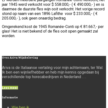
jaar 1945 werd verkocht voor $ 558.000,- ( € 490.000,- ) en is
daarmee de duurste fles wijn ooit verkocht. Het vorige record
stond op naam van een 1896 Lafithe voor $ 233.000,- ( €
205.000,- ), ook geen onaardig bedrag.
Omgerekend kost de 1945 Romanée-Conti op € 81.667,- per
glas! Het is niet bekend of de fles ooit open gemaakt zal
worden.
Over
Ariva Wijnbeleving
Ariva is de Italiaanse vertaling voor mijn achternaam, ter Wal.
Ik ben een wijnliefhebber en heb mijn kennis opgedaan bij
verschillende top horecabedrijven in Nederland . . .
Lees meer
Informatie
Wie ben ik