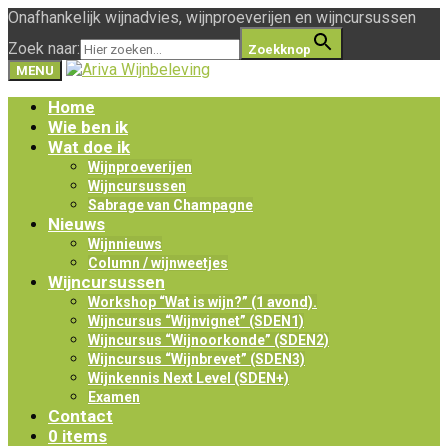
Onafhankelijk wijnadvies, wijnproeverijen en wijncursussen
Zoek naar:
Zoekknop
MENU
Home
Wie ben ik
Wat doe ik
Wijnproeverijen
Wijncursussen
Sabrage van Champagne
Nieuws
Wijnnieuws
Column / wijnweetjes
Wijncursussen
Workshop “Wat is wijn?” (1 avond).
Wijncursus “Wijnvignet” (SDEN1)
Wijncursus “Wijnoorkonde” (SDEN2)
Wijncursus “Wijnbrevet” (SDEN3)
Wijnkennis Next Level (SDEN+)
Examen
Contact
0 items