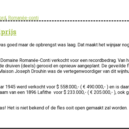
ord
,
Romanée-conti
prijs
 was goed maar de opbrengst was laag. Dat maakt het wijnjaar no
45 Domaine Romanée-Conti verkocht voor een recordbedrag. Van h
 de druiven (deels) gerooid en opnieuw aangeplant. De geveilde f
jf Maison Joseph Drouhin was de vertegenwoordiger van dit wijnh
r 1945 werd verkocht voor $ 558.000,- ( € 490.000,- ) en is da
naam van een 1896 Lafithe voor $ 233.000,- ( € 205.000,- ), ook 
! Het is niet bekend of de fles ooit open gemaakt zal worden.