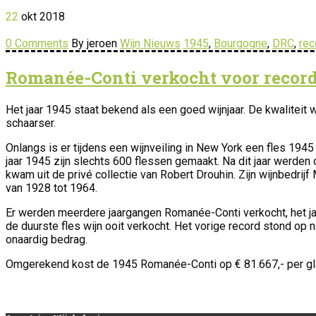
22
okt
2018
0 Comments
By jeroen
Wijn Nieuws
1945
,
Bourgogne
,
DRC
,
rec
Romanée-Conti verkocht voor record
Het jaar 1945 staat bekend als een goed wijnjaar. De kwaliteit
schaarser.
Onlangs is er tijdens een wijnveiling in New York een fles 19
jaar 1945 zijn slechts 600 flessen gemaakt. Na dit jaar werden
kwam uit de privé collectie van Robert Drouhin. Zijn wijnbedri
van 1928 tot 1964.
Er werden meerdere jaargangen Romanée-Conti verkocht, het jaa
de duurste fles wijn ooit verkocht. Het vorige record stond op 
onaardig bedrag.
Omgerekend kost de 1945 Romanée-Conti op € 81.667,- per glas