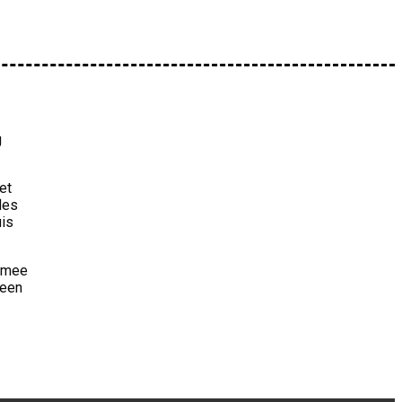
g
et
les
uis
armee
geen