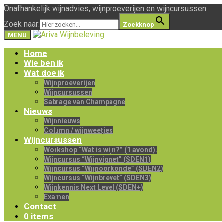
Onafhankelijk wijnadvies, wijnproeverijen en wijncursussen
Zoek naar:
Zoekknop
MENU
Home
Wie ben ik
Wat doe ik
Wijnproeverijen
Wijncursussen
Sabrage van Champagne
Nieuws
Wijnnieuws
Column / wijnweetjes
Wijncursussen
Workshop “Wat is wijn?” (1 avond).
Wijncursus “Wijnvignet” (SDEN1)
Wijncursus “Wijnoorkonde” (SDEN2)
Wijncursus “Wijnbrevet” (SDEN3)
Wijnkennis Next Level (SDEN+)
Examen
Contact
0 items