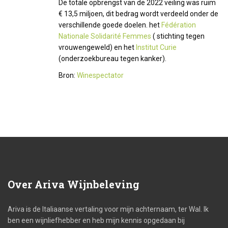
De totale opbrengst van de 2022 veiling was ruim
€ 13,5 miljoen, dit bedrag wordt verdeeld onder de
verschillende goede doelen. het
Fédération
Nationale Solidarité Femmes
( stichting tegen
vrouwengeweld) en het
Institut Curie
(onderzoekbureau tegen kanker).
Bron:
Winespectator
Over
Ariva Wijnbeleving
Ariva is de Italiaanse vertaling voor mijn achternaam, ter Wal. Ik
ben een wijnliefhebber en heb mijn kennis opgedaan bij