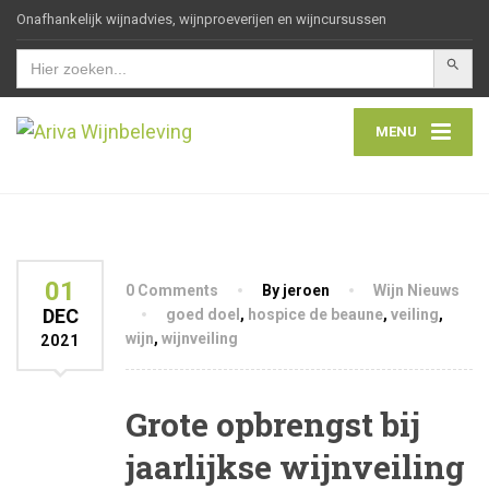
Onafhankelijk wijnadvies, wijnproeverijen en wijncursussen
Zoekkn
Zoek
naar:
MENU
01
0 Comments
By jeroen
Wijn Nieuws
DEC
goed doel
,
hospice de beaune
,
veiling
,
wijn
,
wijnveiling
2021
Grote opbrengst bij
jaarlijkse wijnveiling