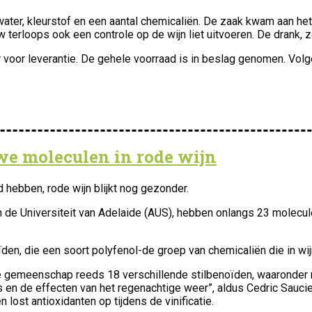
er, kleurstof en een aantal chemicaliën. De zaak kwam aan het l
 terloops ook een controle op de wijn liet uitvoeren. De drank, 
ar voor leverantie. De gehele voorraad is in beslag genomen. Vol
e moleculen in rode wijn
hebben, rode wijn blijkt nog gezonder.
n de Universiteit van Adelaide (AUS), hebben onlangs 23 molecul
den, die een soort polyfenol-de groep van chemicaliën die in wi
emeenschap reeds 18 verschillende stilbenoïden, waaronder resv
en de effecten van het regenachtige weer”, aldus Cedric Saucie
lost antioxidanten op tijdens de vinificatie.