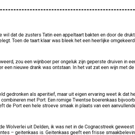
e wil dat de zusters Tatin een appeltaart bakten en door de dru
t. Toen de taart klaar was bleek het een heerlijke omgekeerde 
weerd, zou een wijnboer per ongeluk zijn geperste druiven in een
 er een nieuwe drank was ontstaan. In het vat zat een wijn met 
gedronken als aperitief, maar uit eigen ervaring weet ik dat he
zich combineren met Port. Een romige Twentse boerenkaas bijvoor
eeft de Port een hele stroeve smaak in plaats van een aanvullen
n de Wolverlei uit Delden, ik was net in de Cognacstreek gewee
tes – geitenkaas is. Geitenkaas geeft een frisse smaakbelevin