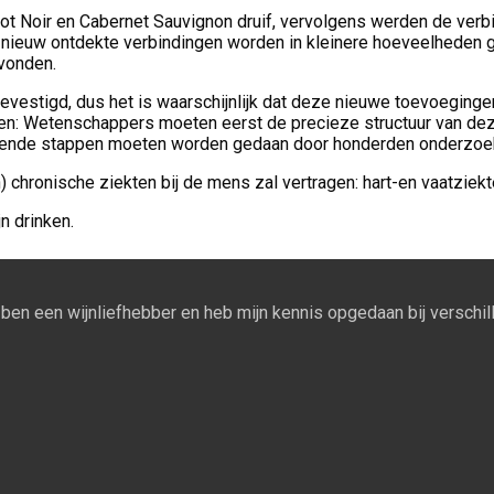
not Noir en Cabernet Sauvignon druif, vervolgens werden de ve
3 nieuw ontdekte verbindingen worden in kleinere hoeveelheden
vonden.
estigd, dus het is waarschijnlijk dat deze nieuwe toevoegingen 
en: Wetenschappers moeten eerst de precieze structuur van dez
 volgende stappen moeten worden gedaan door honderden onderzoe
chronische ziekten bij de mens zal vertragen: hart-en vaatziekte
n drinken.
Ik ben een wijnliefhebber en heb mijn kennis opgedaan bij verschill