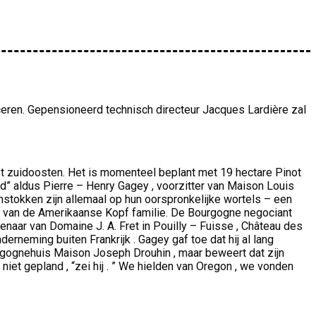
ceren. Gepensioneerd technisch directeur Jacques Lardière zal
et zuidoosten. Het is momenteel beplant met 19 hectare Pinot
d” aldus Pierre – Henry Gagey , voorzitter van Maison Louis
nstokken zijn allemaal op hun oorspronkelijke wortels – een
dom van de Amerikaanse Kopf familie. De Bourgogne negociant
naar van Domaine J. A. Fret in Pouilly – Fuisse , Château des
rneming buiten Frankrijk . Gagey gaf toe dat hij al lang
rgognehuis Maison Joseph Drouhin , maar beweert dat zijn
et gepland , “zei hij . ” We hielden van Oregon , we vonden