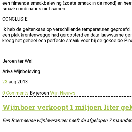
een filmende smaakbeleving (zoete smaak in de mond) en heeft
smaakcombinaties niet samen.
CONCLUSIE
Ik heb de geitenkaas op verschillende temperaturen geproefd, 
een plak krentenwegge had geroosterd en daar lauwwarme geite
kreeg het geheel een perfecte smaak voor bij de gekoelde Pin
Jeroen ter Wal
Ariva Wijnbeleving
23
aug
2013
0 Comments
By jeroen
Wijn Nieuws
Wijnboer verkoopt 1 miljoen liter ge
Een Roemeense wijnleverancier heeft de afgelopen 7 maanden door