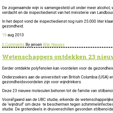
De zogenaamde wijn is samengesteld uit onder meer alcohol, wat
verdacht en de inspectiedienst van het ministerie van Landbouw
In het depot vond de inspectiedienst nog ruim 25.000 liter kla
gezondheid.
19
aug
2013
0 Comments
By jeroen
Wijn Nieuws
Wetenschappers ontdekken 23 nieuw
Eerder ontdekte polyfenolen kan voordelen voor de gezondheid 
Onderzoekers aan de universiteit van British Columbia (USA) e
gezondheidsvoordelen zijn voor wijndrinkers.
Deze 23 nieuwe moleculen behoren tot de familie van stilbenoï
Voorafgaand aan de UBC studie, erkende de wetenschappelijke g
de ‘wijndruif’ om deze te beschermen tegen schimmelinfecties 
studie. De grotendeels in druivenschillen gevonden stilbenoïden 