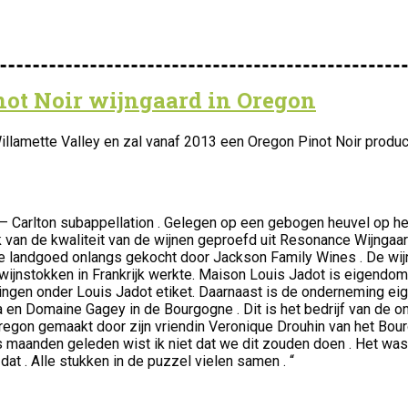
not Noir wijngaard in Oregon
illamette Valley en zal vanaf 2013 een Oregon Pinot Noir produ
 – Carlton subappellation . Gelegen op een gebogen heuvel op h
 van de kwaliteit van de wijnen geproefd uit Resonance Wijngaar
ote landgoed onlangs gekocht door Jackson Family Wines . De wij
te wijnstokken in Frankrijk werkte. Maison Louis Jadot is eigen
ngen onder Louis Jadot etiket. Daarnaast is de onderneming eige
 Domaine Gagey in de Bourgogne . Dit is het bedrijf van de onde
egon gemaakt door zijn vriendin Veronique Drouhin van het Bou
aanden geleden wist ik niet dat we dit zouden doen . Het was ni
at . Alle stukken in de puzzel vielen samen . “