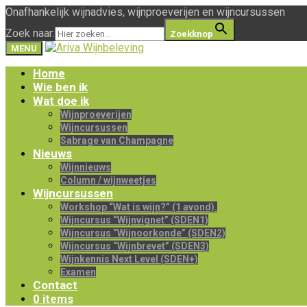
Onafhankelijk wijnadvies, wijnproeverijen en wijncursussen
Zoek naar:
Zoekknop
MENU
Home
Wie ben ik
Wat doe ik
Wijnproeverijen
Wijncursussen
Sabrage van Champagne
Nieuws
Wijnnieuws
Column / wijnweetjes
Wijncursussen
Workshop “Wat is wijn?” (1 avond).
Wijncursus “Wijnvignet” (SDEN1)
Wijncursus “Wijnoorkonde” (SDEN2)
Wijncursus “Wijnbrevet” (SDEN3)
Wijnkennis Next Level (SDEN+)
Examen
Contact
0 items