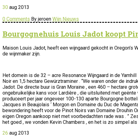
30
aug
2013
0 Comments
By jeroen
Wijn Nieuws
Bourgognehuis Louis Jadot koopt Pi
Maison Louis Jadot, heeft een wijngaard gekocht in Oregon’s W
de wijnmaker zijn.
Het domein is de 32 – acre Resonance Wijngaard in de Yamhill
Noir en 1,5 hectare Gewürztraminer . “We waren onder de indruk
Jadot. De directe buur is Gran Moraine , een 460 – hectare gr
ongebruikelijke kans voor Lardière , die uitsluitend met geën
produceert per jaar ongeveer 100-130 aparte Bourgogne botteli
Jacques in Beaujolais ‘ Morgon en Domaine du Duc de Magenta en
bewondering heeft voor de Pinot Noirs van Domaine Drouhin Or
eigen Oregon aankoop niet met voorbedachten rade was . ” Zes m
het goed , we vonden Kevin Chambers , en het is zo simpel als d
26
aug
2013