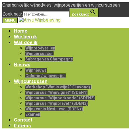
Onafhankelijk wijnadvies, wijnproeverijen en wijncursussen
Zoek naar:
Zoekknop
MENU
Home
Wie ben ik
Wat doe ik
Wijnproeverijen
Wijncursussen
Sabrage van Champagne
Nieuws
Wijnnieuws
Column / wijnweetjes
Wijncursussen
Workshop “Wat is wijn?” (1 avond).
Wijncursus “Wijnvignet” (SDEN1)
Wijncursus “Wijnoorkonde” (SDEN2)
Wijncursus “Wijnbrevet” (SDEN3)
Wijnkennis Next Level (SDEN+)
Examen
Contact
0 items