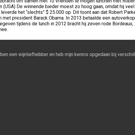
bracht om samen met 10 vrienden te mogen lunchen met Robert Par
USA) De winnende bieder moest zo hoog gaan, omdat hij veel con
 leverde het “slechts” $ 25.000 op. Dit toont aan dat Robert Par
dan met president Barack Obama. In 2013 betaalde een autoverkop
ijgegeven tijdens de lunch in 2012 bracht hij zeven rode Bordeau
mee.
Ik ben een wijnliefhebber en heb mijn kennis opgedaan bij verschill