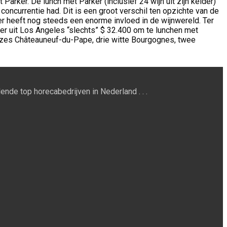
ker. De lunch met Parker (inclusief 24 wijn uit zijn kelder)
currentie had. Dit is een groot verschil ten opzichte van de
ker heeft nog steeds een enorme invloed in de wijnwereld. Ter
er uit Los Angeles “slechts” $ 32.400 om te lunchen met
x, zes Châteauneuf-du-Pape, drie witte Bourgognes, twee
ende top horecabedrijven in Nederland . . .