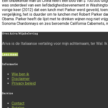
Een onbekende man uit China heeft een bod van $ 100.000 uitge
was onderdeel van een liefdadigheidsevenement in Washington (
vorige keer (2012) dat een lunch met Parker werd geveild, toen
vergelijking, het is duurder om te lunchen met Robert Parker 
Obama. Parker heeft de lijst met te drinken wijnen nog niet vr
Sonoma Chardonnays en zes beroemde California Cabernets, 
Over
Ariva Wijnbeleving
Ariva is de Italiaanse vertaling voor mijn achternaam, ter Wal. 
Lees meer
Informatie
Wie ben ik
Disclaimer
Privacy beleid
Service
Contact
Betalen