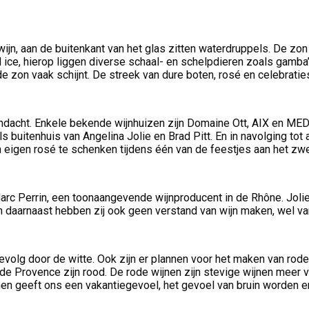
ijn, aan de buitenkant van het glas zitten waterdruppels. De zon 
ice, hierop liggen diverse schaal- en schelpdieren zoals gamba’
e zon vaak schijnt. De streek van dure boten, rosé en celebratie
dacht. Enkele bekende wijnhuizen zijn Domaine Ott, AIX en MED.
s buitenhuis van Angelina Jolie en Brad Pitt. En in navolging to
 eigen rosé te schenken tijdens één van de feestjes aan het z
c Perrin, een toonaangevende wijnproducent in de Rhône. Jolie 
 En daarnaast hebben zij ook geen verstand van wijn maken, wel van
volg door de witte. Ook zijn er plannen voor het maken van rode
it de Provence zijn rood. De rode wijnen zijn stevige wijnen meer
n geeft ons een vakantiegevoel, het gevoel van bruin worden en 