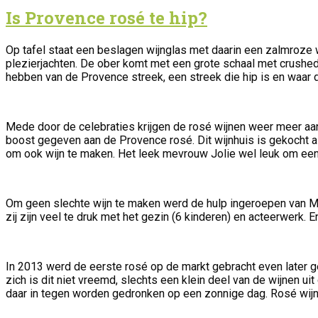
Is Provence rosé te hip?
Op tafel staat een beslagen wijnglas met daarin een zalmroze w
plezierjachten. De ober komt met een grote schaal met crushed 
hebben van de Provence streek, een streek die hip is en waar d
Mede door de celebraties krijgen de rosé wijnen weer meer aan
boost gegeven aan de Provence rosé. Dit wijnhuis is gekocht al
om ook wijn te maken. Het leek mevrouw Jolie wel leuk om een
Om geen slechte wijn te maken werd de hulp ingeroepen van Mar
zij zijn veel te druk met het gezin (6 kinderen) en acteerwerk.
In 2013 werd de eerste rosé op de markt gebracht even later ge
zich is dit niet vreemd, slechts een klein deel van de wijnen u
daar in tegen worden gedronken op een zonnige dag. Rosé wijne