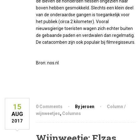
de dieven de honderden flessen ongezien naar
boven hebben gesmokkeld. Slechts een klein deel
van de onderaardse gangen is toegankelijk voor
het publiek (circa 2 kilometer). Vooral
nieuwsgierige toeristen wagen zich echter buiten
de gebaande paden en verdwalen dan regelmatig.
De catacomben zijn ook populair bij filmregisseurs.
Bron: nos.nl
15
0 Comments
By jeroen
Column /
AUG
wijnweetjes
,
Columns
2017
Wijnweetje: Elzas