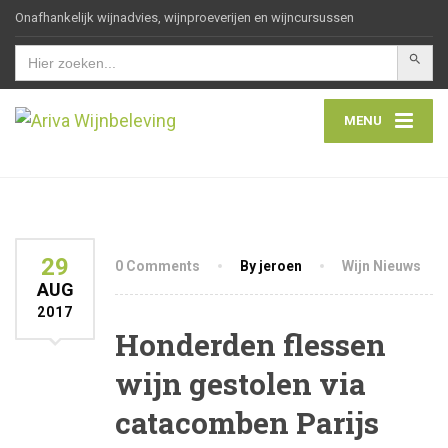
Onafhankelijk wijnadvies, wijnproeverijen en wijncursussen
Zoekkn
Zoek
naar:
MENU
29
0 Comments
By jeroen
Wijn Nieuws
AUG
2017
Honderden flessen
wijn gestolen via
catacomben Parijs