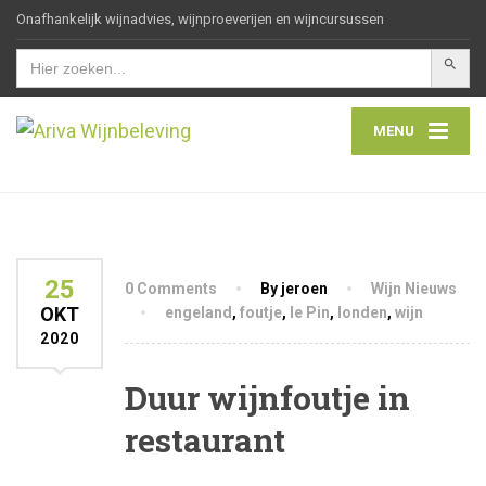
Onafhankelijk wijnadvies, wijnproeverijen en wijncursussen
Zoekkn
Zoek
naar:
MENU
25
0 Comments
By jeroen
Wijn Nieuws
OKT
engeland
,
foutje
,
le Pin
,
londen
,
wijn
2020
Duur wijnfoutje in
restaurant