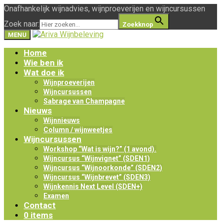
Onafhankelijk wijnadvies, wijnproeverijen en wijncursussen
Zoek naar:
Zoekknop
MENU
Home
Wie ben ik
Wat doe ik
Wijnproeverijen
Wijncursussen
Sabrage van Champagne
Nieuws
Wijnnieuws
Column / wijnweetjes
Wijncursussen
Workshop “Wat is wijn?” (1 avond).
Wijncursus “Wijnvignet” (SDEN1)
Wijncursus “Wijnoorkonde” (SDEN2)
Wijncursus “Wijnbrevet” (SDEN3)
Wijnkennis Next Level (SDEN+)
Examen
Contact
0 items