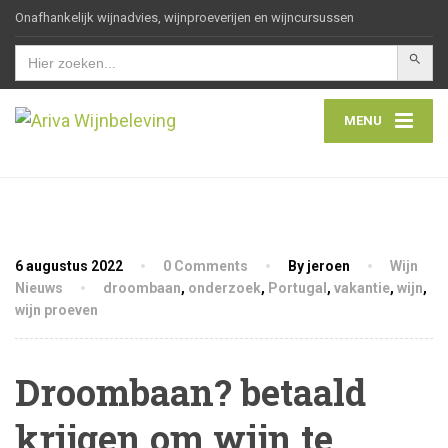
Onafhankelijk wijnadvies, wijnproeverijen en wijncursussen
Zoekkn
Zoek
naar:
MENU
6 augustus 2022
0 Comments
By jeroen
Wijn
Nieuws
droombaan
,
onderzoek
,
Portugal
,
vakantie
,
wijn
,
wijn proeven
Droombaan? betaald
krijgen om wijn te