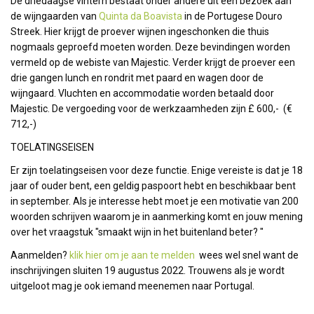
De driedaagse vintern bestaat onder andere uit een bezoek aan
de wijngaarden van
Quinta da Boavista
in de Portugese Douro
Streek. Hier krijgt de proever wijnen ingeschonken die thuis
nogmaals geproefd moeten worden. Deze bevindingen worden
vermeld op de webiste van Majestic. Verder krijgt de proever een
drie gangen lunch en rondrit met paard en wagen door de
wijngaard. Vluchten en accommodatie worden betaald door
Majestic. De vergoeding voor de werkzaamheden zijn £ 600,- (€
712,-)
TOELATINGSEISEN
Er zijn toelatingseisen voor deze functie. Enige vereiste is dat je 18
jaar of ouder bent, een geldig paspoort hebt en beschikbaar bent
in september. Als je interesse hebt moet je een motivatie van 200
woorden schrijven waarom je in aanmerking komt en jouw mening
over het vraagstuk "smaakt wijn in het buitenland beter? "
Aanmelden?
klik hier om je aan te melden
wees wel snel want de
inschrijvingen sluiten 19 augustus 2022. Trouwens als je wordt
uitgeloot mag je ook iemand meenemen naar Portugal.