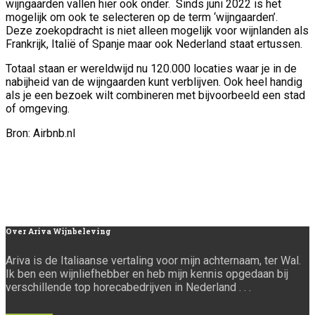
wijngaarden vallen hier ook onder. Sinds juni 2022 is het
mogelijk om ook te selecteren op de term ‘wijngaarden’.
Deze zoekopdracht is niet alleen mogelijk voor wijnlanden als
Frankrijk, Italië of Spanje maar ook Nederland staat ertussen.
Totaal staan er wereldwijd nu 120.000 locaties waar je in de
nabijheid van de wijngaarden kunt verblijven. Ook heel handig
als je een bezoek wilt combineren met bijvoorbeeld een stad
of omgeving.
Bron: Airbnb.nl
Over
Ariva Wijnbeleving
Ariva is de Italiaanse vertaling voor mijn achternaam, ter Wal.
Ik ben een wijnliefhebber en heb mijn kennis opgedaan bij
verschillende top horecabedrijven in Nederland . . .