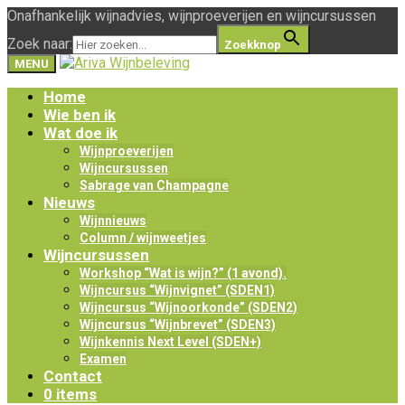
Onafhankelijk wijnadvies, wijnproeverijen en wijncursussen
Zoek naar:
Zoekknop
MENU
Home
Wie ben ik
Wat doe ik
Wijnproeverijen
Wijncursussen
Sabrage van Champagne
Nieuws
Wijnnieuws
Column / wijnweetjes
Wijncursussen
Workshop “Wat is wijn?” (1 avond).
Wijncursus “Wijnvignet” (SDEN1)
Wijncursus “Wijnoorkonde” (SDEN2)
Wijncursus “Wijnbrevet” (SDEN3)
Wijnkennis Next Level (SDEN+)
Examen
Contact
0 items