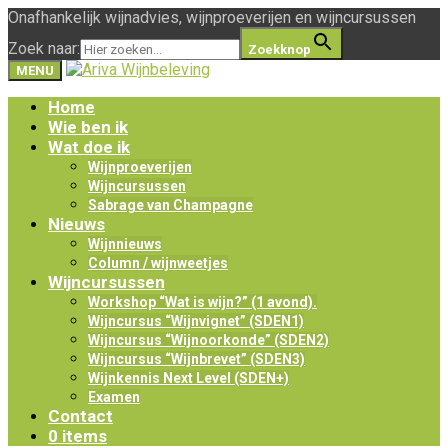
Onafhankelijk wijnadvies, wijnproeverijen en wijncursussen
Zoek naar:
Zoekknop
MENU
Home
Wie ben ik
Wat doe ik
Wijnproeverijen
Wijncursussen
Sabrage van Champagne
Nieuws
Wijnnieuws
Column / wijnweetjes
Wijncursussen
Workshop “Wat is wijn?” (1 avond).
Wijncursus “Wijnvignet” (SDEN1)
Wijncursus “Wijnoorkonde” (SDEN2)
Wijncursus “Wijnbrevet” (SDEN3)
Wijnkennis Next Level (SDEN+)
Examen
Contact
0 items