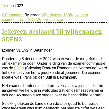
15
dec
2022
0 Comments
By jeroen
Wijn Nieuws
100%
,
examen
,
examenstress
,
SDEN2
,
Twente
,
wijn
Iedereen geslaagd bij wijnexamen
SDEN2
Examen SDEN2 in Deurningen
Donderdag 8 december 2022 was er weer de mogelijkheid
om examen te doen. Onder leiding van de examencommissie
van de
SDEN
(Stichting Dranken Examens en Normering) werd
het examen voor het wijnoorkonde afgenomen. De examen
locatie was Frans op den Bult in Deurningen.
Het examen bestond uit het proeven van 4 wijnen en daarbij
aangeven welke wijn in welk glas zat, en daarnaast waren er
ook nog 46 meerkeuze vragen over de behandelde lesstof.
Gelukkig bleken de kandidaten de stof goed te beheersen
want iedereen was ruim geslaagd. het laagste cijfer was een