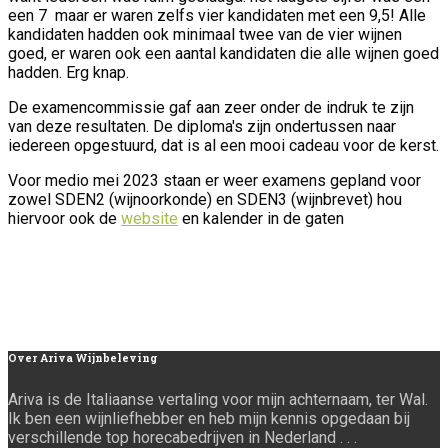
een 7 maar er waren zelfs vier kandidaten met een 9,5! Alle
kandidaten hadden ook minimaal twee van de vier wijnen
goed, er waren ook een aantal kandidaten die alle wijnen goed
hadden. Erg knap.
De examencommissie gaf aan zeer onder de indruk te zijn
van deze resultaten. De diploma's zijn ondertussen naar
iedereen opgestuurd, dat is al een mooi cadeau voor de kerst.
Voor medio mei 2023 staan er weer examens gepland voor
zowel SDEN2 (wijnoorkonde) en SDEN3 (wijnbrevet) hou
hiervoor ook de
website
en kalender in de gaten
Over
Ariva Wijnbeleving
Ariva is de Italiaanse vertaling voor mijn achternaam, ter Wal.
Ik ben een wijnliefhebber en heb mijn kennis opgedaan bij
verschillende top horecabedrijven in Nederland . . .