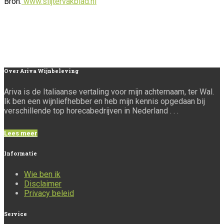
Bron.
www.slijtervakblad.nl
Over
Ariva Wijnbeleving
Ariva is de Italiaanse vertaling voor mijn achternaam, ter Wal.
Ik ben een wijnliefhebber en heb mijn kennis opgedaan bij
verschillende top horecabedrijven in Nederland . . .
Lees meer
Informatie
Wie ben ik
Disclaimer
Privacy beleid
Service