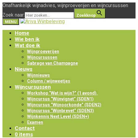
Onafhankelijk wijnadvies, wijnproeverijen en wijncursussen
Zoek naar:
Zoekknop
MENU
Home
Wie ben ik
Wat doe ik
Wijnproeverijen
Wijncursussen
Sabrage van Champagne
Nieuws
Wijnnieuws
Column / wijnweetjes
Wijncursussen
Workshop “Wat is wijn?” (1 avond).
Wijncursus “Wijnvignet” (SDEN1)
Wijncursus “Wijnoorkonde” (SDEN2)
Wijncursus “Wijnbrevet” (SDEN3)
Wijnkennis Next Level (SDEN+)
Examen
Contact
0 items