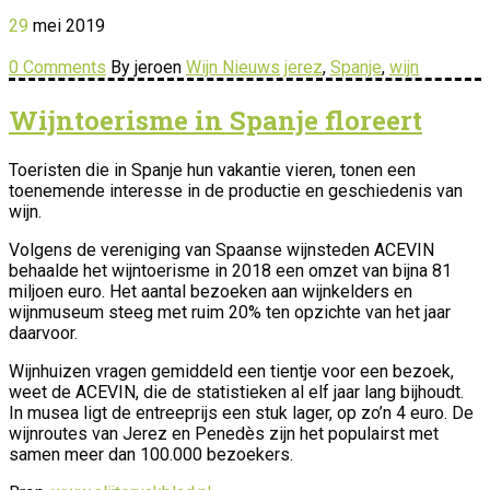
29
mei
2019
0 Comments
By jeroen
Wijn Nieuws
jerez
,
Spanje
,
wijn
Wijntoerisme in Spanje floreert
Toeristen die in Spanje hun vakantie vieren, tonen een
toenemende interesse in de productie en geschiedenis van
wijn.
Volgens de vereniging van Spaanse wijnsteden ACEVIN
behaalde het wijntoerisme in 2018 een omzet van bijna 81
miljoen euro. Het aantal bezoeken aan wijnkelders en
wijnmuseum steeg met ruim 20% ten opzichte van het jaar
daarvoor.
Wijnhuizen vragen gemiddeld een tientje voor een bezoek,
weet de ACEVIN, die de statistieken al elf jaar lang bijhoudt.
In musea ligt de entreeprijs een stuk lager, op zo’n 4 euro. De
wijnroutes van Jerez en Penedès zijn het populairst met
samen meer dan 100.000 bezoekers.