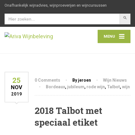
Onafhankelijk wijnadvies, wijnproeverijen en wijncursussen
Zoekkn
Zoek
naar:
MENU
25
0 Comments
By jeroen
Wijn Nieuws
NOV
Bordeaux
,
jubileum
,
rode wijn
,
Talbot
,
wijn
2019
2018 Talbot met
speciaal etiket