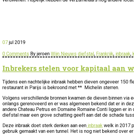
07
jul
2019
0 Comments
By jeroen
Wijn Nieuws
diefstal
,
Frankrijk
,
inbraak
,
Inbrekers stelen voor kapitaal aan w
Tijdens een nachtelijke inbraak hebben dieven ongeveer 150 fl
restaurant in Parijs is bekroond met ** Michelin sterren.
Volgens verschillende bronnen kwamen de dieven binnen via ee
onlangs gerenoveerd en er was algemeen bekend dat er in deze
andere Chateau Petrus en Domaine Romaine Conti liggen er in d
diefstal maar een grove schatting geeft aan dat de schade tus
Deze inbraak doet sterk denken aan een
inbraak
welk in 2017 p
gebruik gemaakt van een tunnel. Het is nog niet bekend over e