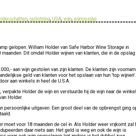
elderschatten
,
oplichting
,
USA
,
wijn
,
wijnopslag
lamp gelopen. William Holder van Safe Harbor Wine Storage in
 maanden. Dit omdat Holder wijnen van klanten, die in de opslag
000,- aan wijn gestolen van zijn klanten. De klanten zijn voorname
delijkse geld van klanten voor het opslaan van hun 'top wijnen'.
oor aan winkels in heel de U.S.A.
 verpakte Holder de wijn en verstuurde hij de wijn naar de winkel
van Holder.
 persoonlijke uitgaven. Een groot deel van de opbrengst ging o
taald.
er moet voor 18 maanden de cel in. Als Holder weer vrijkomt zal h
edupeerden daar niets aan. Het geld is weg en ook de wijn is
s waar ook wijn opgeslagen ligt anders is het dubbel zuur.