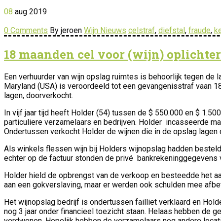
08
aug
2019
0 Comments
By jeroen
Wijn Nieuws
celstraf
,
diefstal
,
fraude
,
k
18 maanden cel voor (wijn) oplichter
Een verhuurder van wijn opslag ruimtes is behoorlijk tegen de 
Maryland (USA) is veroordeeld tot een gevangenisstraf vaan 18
lagen, doorverkocht.
In vijf jaar tijd heeft Holder (54) tussen de
$ 550.000 en $ 1.500.
particuliere verzamelaars en bedrijven. Holder
incasseerde maan
Ondertussen verkocht Holder de wijnen die in de opslag lagen d
Als winkels flessen wijn bij Holders wijnopslag hadden besteld,
echter op de factuur stonden de privé bankrekeninggegevens 
Holder hield de opbrengst van de verkoop en besteedde het aan
aan een gokverslaving, maar er werden ook schulden mee afbe
Het wijnopslag bedrijf is ondertussen failliet verklaard en Hold
nog 3 jaar onder financieel toezicht staan. Helaas hebben de g
verdwenen. Hopelijk hebben de verzamelaars nog andere locatie