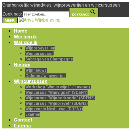
Onafhankelijk wijnadvies, wijnproeverijen en wijncursussen
Zoek naar:
Zoekknop
MENU
Home
Wie ben ik
Wat doe ik
Wijnproeverijen
Wijncursussen
Sabrage van Champagne
Nieuws
Wijnnieuws
Column / wijnweetjes
Wijncursussen
Workshop “Wat is wijn?” (1 avond).
Wijncursus “Wijnvignet” (SDEN1)
Wijncursus “Wijnoorkonde” (SDEN2)
Wijncursus “Wijnbrevet” (SDEN3)
Wijnkennis Next Level (SDEN+)
Examen
Contact
0 items