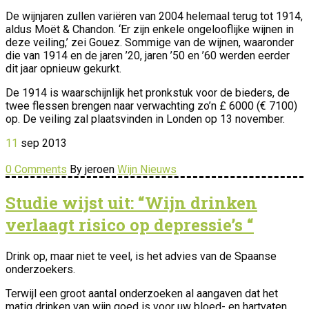
De wijnjaren zullen variëren van 2004 helemaal terug tot 1914,
aldus Moët & Chandon. ‘Er zijn enkele ongelooflijke wijnen in
deze veiling,’ zei Gouez. Sommige van de wijnen, waaronder
die van 1914 en de jaren ’20, jaren ’50 en ’60 werden eerder
dit jaar opnieuw gekurkt.
De 1914 is waarschijnlijk het pronkstuk voor de bieders, de
twee flessen brengen naar verwachting zo’n £ 6000 (€ 7100)
op. De veiling zal plaatsvinden in Londen op 13 november.
11
sep
2013
0 Comments
By jeroen
Wijn Nieuws
Studie wijst uit: “Wijn drinken
verlaagt risico op depressie’s “
Drink op, maar niet te veel, is het advies van de Spaanse
onderzoekers.
Terwijl een groot aantal onderzoeken al aangaven dat het
matig drinken van wijn goed is voor uw bloed- en hartvaten