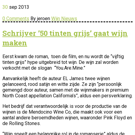
30
sep
2013
0 Comments
By jeroen
Wijn Nieuws
Schrijver ’50 tinten grijs’ gaat wijn
maken
Eerst kwam de roman, toen de film, en nu wordt de “vijftig
tinten grijs” hype uitgebreid tot wijn. De wijn zal worden
verkocht met de slogan “You.Are.Mine.”
Aanvankelijk heeft de auteur EL James twee wijnen
gelanceerd, rood satijn en witte zijde. Ze zijn “persoonlijk
gemengd door auteur, samen met de wijnmakers in premium
North Coast appellation California’s”, aldus een persverklaring.
Het bedrijf dat verantwoordelijk is voor de productie van de
wijnen is de Mendocino Wine Co, die maakt ook voor een
aantal andere beroemdheden wijnen, waaronder Pink Floyd en
de Rolling Stones.
“Wijn speelt een belangrijke rol in de romanserie” aldus de