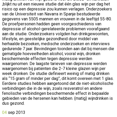
,blijkt nu uit een nieuwe studie dat één glas wijn per dag het
risico op een depressie zou kunnen verlagen. Onderzoekers
van de Universiteit van Navarra in Spanje bestudeerde
gegevens van 5505 mannen en vrouwen in de leeftijd 55-80.
De proefpersonen hadden geen voorgeschiedenis van
depressie of alcohol-gerelateerde problemen voorafgaand
aan de studie. Onderzoekers volgden hun drinkgewoonten,
lifestyle, en geestelijke gezondheid door middel van
herhaalde bezoeken, medische onderzoeken en interviews
gedurende 7 jaar. Bevindingen toonden aan dat bij mensen die
gematigde hoeveelheden alcohol, vooral wijn, dronken
beschermende effecten tegen depressie werden
waargenomen. De laagste tarieven van depressie werden
waargenomen bij patiënten die 2-7 kleine glazen wijn per
week dronken. De studie definieert weinig of matig drinken
als “15 gram of minder per dag”, dit komt overeen met 1 glas.
Eerdere studies hebben aangetoond dat de niet-alcoholische
verbindingen die in de wijn, zoals resveratrol en andere
fenolische verbindingen beschermende effect in bepaalde
gebieden van de hersenen kan hebben. (matig) wijndrinken is
dus gezond.
04
sep
2013