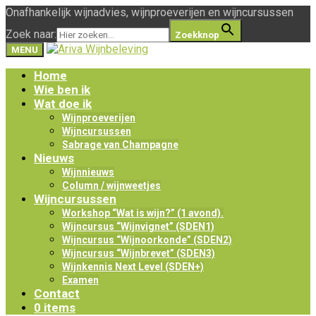
Onafhankelijk wijnadvies, wijnproeverijen en wijncursussen
Zoek naar:
Zoekknop
MENU
Home
Wie ben ik
Wat doe ik
Wijnproeverijen
Wijncursussen
Sabrage van Champagne
Nieuws
Wijnnieuws
Column / wijnweetjes
Wijncursussen
Workshop “Wat is wijn?” (1 avond).
Wijncursus “Wijnvignet” (SDEN1)
Wijncursus “Wijnoorkonde” (SDEN2)
Wijncursus “Wijnbrevet” (SDEN3)
Wijnkennis Next Level (SDEN+)
Examen
Contact
0 items