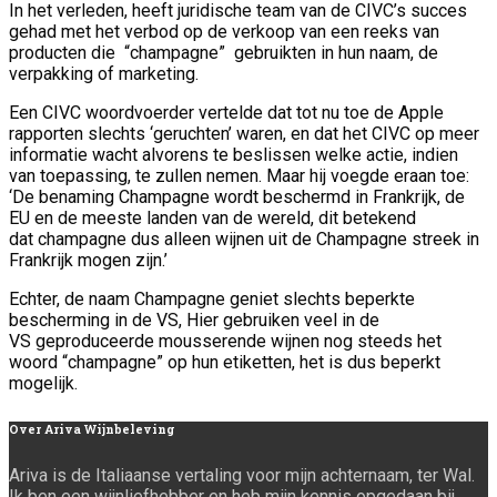
In het verleden, heeft juridische team van de CIVC’s succes
gehad met het verbod op de verkoop van een reeks van
producten die “champagne” gebruikten in hun naam, de
verpakking of marketing.
Een CIVC woordvoerder vertelde dat tot nu toe de Apple
rapporten slechts ‘geruchten’ waren, en dat het CIVC op meer
informatie wacht alvorens te beslissen welke actie, indien
van toepassing, te zullen nemen. Maar hij voegde eraan toe:
‘De benaming Champagne wordt beschermd in Frankrijk, de
EU en de meeste landen van de wereld, dit betekend
dat champagne dus alleen wijnen uit de Champagne streek in
Frankrijk mogen zijn.’
Echter, de naam Champagne geniet slechts beperkte
bescherming in de VS, Hier gebruiken veel in de
VS geproduceerde mousserende wijnen nog steeds het
woord “champagne” op hun etiketten, het is dus beperkt
mogelijk.
Over
Ariva Wijnbeleving
Ariva is de Italiaanse vertaling voor mijn achternaam, ter Wal.
Ik ben een wijnliefhebber en heb mijn kennis opgedaan bij