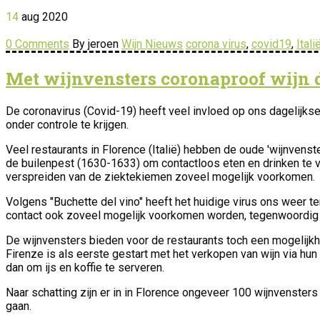
14
aug
2020
0 Comments
By jeroen
Wijn Nieuws
corona virus
,
covid19
,
Itali
Met wijnvensters coronaproof wijn 
De coronavirus (Covid-19) heeft veel invloed op ons dagelijk
onder controle te krijgen.
Veel restaurants in Florence (Italië) hebben de oude 'wijnvenst
de builenpest (1630-1633) om contactloos eten en drinken te 
verspreiden van de ziektekiemen zoveel mogelijk voorkomen.
Volgens "Buchette del vino" heeft het huidige virus ons weer te
contact ook zoveel mogelijk voorkomen worden, tegenwoordig i
De wijnvensters bieden voor de restaurants toch een mogelijkh
Firenze is als eerste gestart met het verkopen van wijn via hu
dan om ijs en koffie te serveren.
Naar schatting zijn er in in Florence ongeveer 100 wijnvenster
gaan.