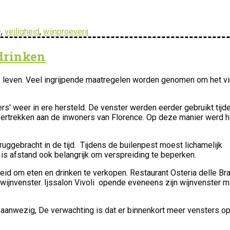
ë
,
veiligheid
,
wijnproeverij
drinken
se leven. Veel ingrijpende maatregelen worden genomen om het vi
ers' weer in ere hersteld. De venster werden eerder gebruikt tijd
vertrekken aan de inwoners van Florence. Op deze manier werd h
ruggebracht in de tijd. Tijdens de builenpest moest lichamelijk
s afstand ook belangrijk om verspreiding te beperken.
eid om eten en drinken te verkopen. Restaurant Osteria delle Br
n wijnvenster. Ijssalon Vivoli opende eveneens zijn wijnvenster m
s aanwezig, De verwachting is dat er binnenkort meer vensters o