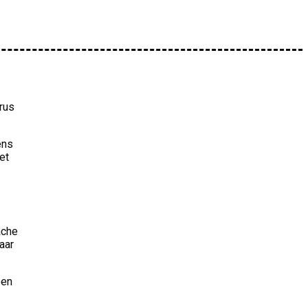
rus
ens
et
ache
aar
pen