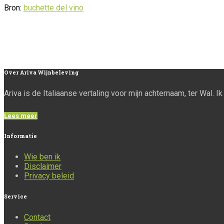
Bron:
buchette del vino
Over
Ariva Wijnbeleving
Ariva is de Italiaanse vertaling voor mijn achternaam, ter Wal. 
Lees meer
Informatie
Wie ben ik
Disclaimer
Privacy beleid
Service
Contact