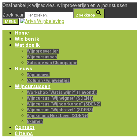
Onafhankelijk wijnadvies, wijnproeverijen en wijncursussen
Zoek naar:
Zoekknop
MENU
Home
Wie ben ik
Wat doe ik
Wijnproeverijen
Wijncursussen
Sabrage van Champagne
Nieuws
Wijnnieuws
Column / wijnweetjes
Wijncursussen
Workshop “Wat is wijn?” (1 avond).
Wijncursus “Wijnvignet” (SDEN1)
Wijncursus “Wijnoorkonde” (SDEN2)
Wijncursus “Wijnbrevet” (SDEN3)
Wijnkennis Next Level (SDEN+)
Examen
Contact
0 items