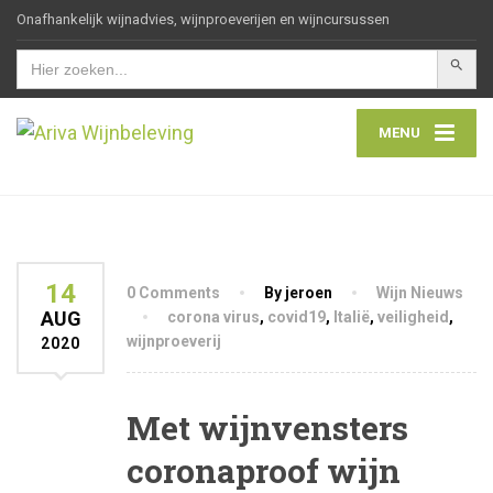
Onafhankelijk wijnadvies, wijnproeverijen en wijncursussen
Zoekkn
Zoek
naar:
MENU
14
0 Comments
By jeroen
Wijn Nieuws
AUG
corona virus
,
covid19
,
Italië
,
veiligheid
,
wijnproeverij
2020
Met wijnvensters
coronaproof wijn