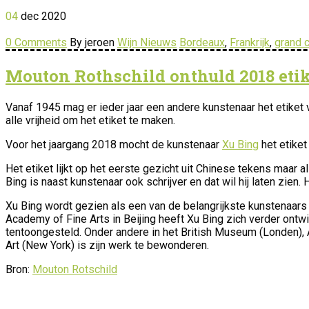
04
dec
2020
0 Comments
By jeroen
Wijn Nieuws
Bordeaux
,
Frankrijk
,
grand c
Mouton Rothschild onthuld 2018 etik
Vanaf 1945 mag er ieder jaar een andere kunstenaar het etiket 
alle vrijheid om het etiket te maken.
Voor het jaargang 2018 mocht de kunstenaar
Xu Bing
het etiket
Het etiket lijkt op het eerste gezicht uit Chinese tekens maar als 
Bing is naast kunstenaar ook schrijver en dat wil hij laten zien
Xu Bing wordt gezien als een van de belangrijkste kunstenaars
Academy of Fine Arts in Beijing heeft Xu Bing zich verder ontwi
tentoongesteld. Onder andere in het British Museum (Londen), 
Art (New York) is zijn werk te bewonderen.
Bron:
Mouton Rotschild