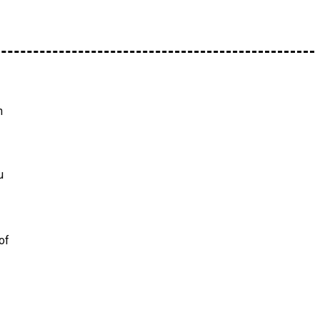
n
u
of