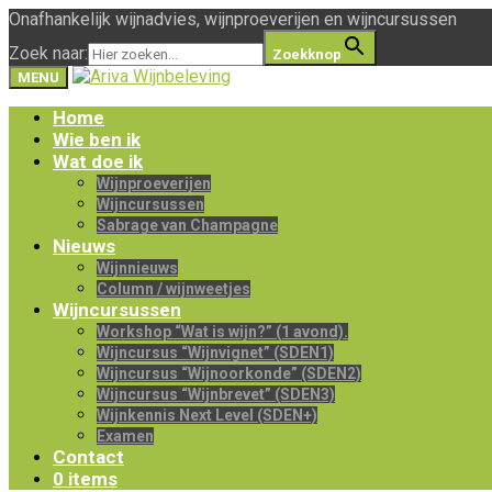
Onafhankelijk wijnadvies, wijnproeverijen en wijncursussen
Zoek naar:
Zoekknop
MENU
Home
Wie ben ik
Wat doe ik
Wijnproeverijen
Wijncursussen
Sabrage van Champagne
Nieuws
Wijnnieuws
Column / wijnweetjes
Wijncursussen
Workshop “Wat is wijn?” (1 avond).
Wijncursus “Wijnvignet” (SDEN1)
Wijncursus “Wijnoorkonde” (SDEN2)
Wijncursus “Wijnbrevet” (SDEN3)
Wijnkennis Next Level (SDEN+)
Examen
Contact
0 items