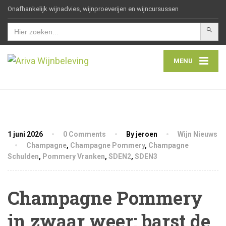
Onafhankelijk wijnadvies, wijnproeverijen en wijncursussen
Zoekkn
Zoek
naar:
MENU
1 juni 2026
0 Comments
By jeroen
Wijn Nieuws
Champagne
,
Champagne Pommery
,
Champagne
Schulden
,
Pommery Vranken
,
SDEN2
,
SDEN3
Champagne Pommery
in zwaar weer: barst de